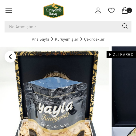
0
Ana Sayfa
Kuruyemişler
Çekirdekler
HIZLI KARGO