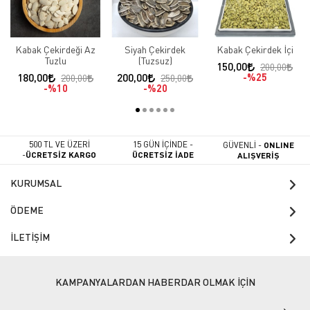
Kabak Çekirdeği Az
Siyah Çekirdek
Kabak Çekirdek İçi
Tuzlu
(Tuzsuz)
150,00
200,00
180,00
200,00
%25
200,00
250,00
%10
%20
500 TL VE ÜZERİ
15 GÜN İÇİNDE -
GÜVENLİ -
ONLINE
-
ÜCRETSİZ KARGO
ÜCRETSİZ İADE
ALIŞVERİŞ
KURUMSAL
ÖDEME
İLETİŞİM
KAMPANYALARDAN HABERDAR OLMAK İÇİN