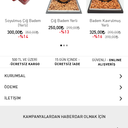
Soyulmuş Çiğ Badem
Çiğ Badem Yerli
Badem Kavrulmuş
(Yerli)
Yerli
250,00
290,00
300,00
%13
325,00
350,00
390,00
%14
%16
390,00
500 TL VE ÜZERİ
15 GÜN İÇİNDE -
GÜVENLİ -
ONLINE
-
ÜCRETSİZ KARGO
ÜCRETSİZ İADE
ALIŞVERİŞ
KURUMSAL
ÖDEME
İLETİŞİM
KAMPANYALARDAN HABERDAR OLMAK İÇİN