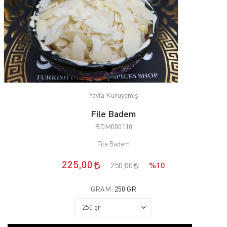
Yayla Kuruyemiş
File Badem
BDM000110
File Badem
225,00
250,00
%10
GRAM:
250 GR