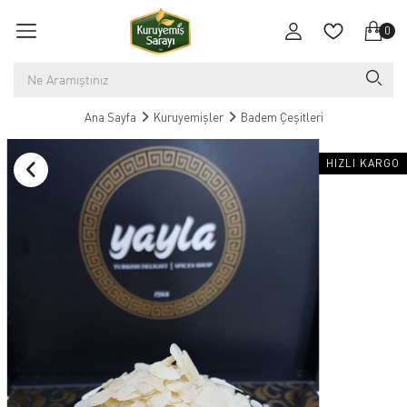
0
Ana Sayfa
Kuruyemişler
Badem Çeşitleri
HIZLI KARGO