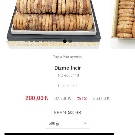
Yayla Kuruyemiş
Dizme İncir
İNCR000110
Dizme İncir
280,00
325,00
%13
350,00
GRAM:
500 GR