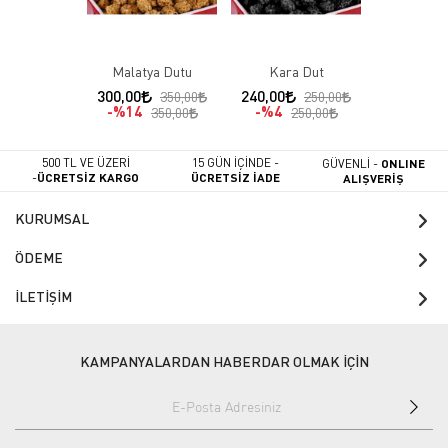
Malatya Dutu
Kara Dut
300,00
240,00
350,00
250,00
%14
%4
350,00
250,00
500 TL VE ÜZERİ
15 GÜN İÇİNDE -
GÜVENLİ -
ONLINE
-
ÜCRETSİZ KARGO
ÜCRETSİZ İADE
ALIŞVERİŞ
KURUMSAL
ÖDEME
İLETİŞİM
KAMPANYALARDAN HABERDAR OLMAK İÇİN