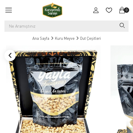
0
Ana Sayfa
Kuru Meyve
Dut Çeşitleri