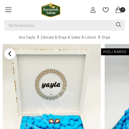
0
Ana Sayfa
Çikolata & Draje & Şeker & Lokum
Draje
HIZLI KARGO