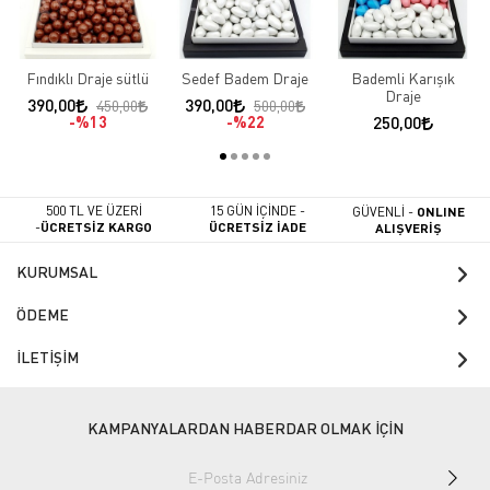
Fındıklı Draje sütlü
Sedef Badem Draje
Bademli Karışık
Draje
390,00
390,00
450,00
500,00
%13
%22
250,00
500 TL VE ÜZERİ
15 GÜN İÇİNDE -
GÜVENLİ -
ONLINE
-
ÜCRETSİZ KARGO
ÜCRETSİZ İADE
ALIŞVERİŞ
KURUMSAL
ÖDEME
İLETİŞİM
KAMPANYALARDAN HABERDAR OLMAK İÇİN