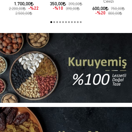
Cevizi
1.700,00
350,00
390,00
%22
%10
600,00
2.200,00
390,00
750,00
%20
2.500,00
800,00