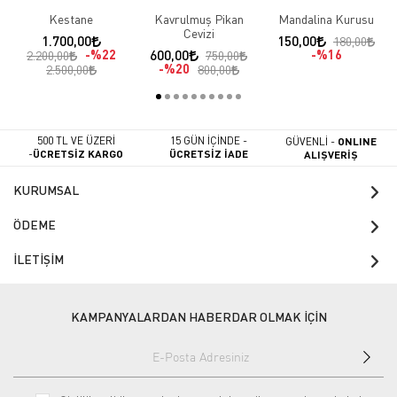
Kestane
Kavrulmuş Pikan
Mandalina Kurusu
Cevizi
1.700,00
150,00
180,00
%22
600,00
%16
2.200,00
750,00
%20
2.500,00
800,00
500 TL VE ÜZERİ
15 GÜN İÇİNDE -
GÜVENLİ -
ONLINE
-
ÜCRETSİZ KARGO
ÜCRETSİZ İADE
ALIŞVERİŞ
KURUMSAL
ÖDEME
İLETİŞİM
KAMPANYALARDAN HABERDAR OLMAK İÇİN