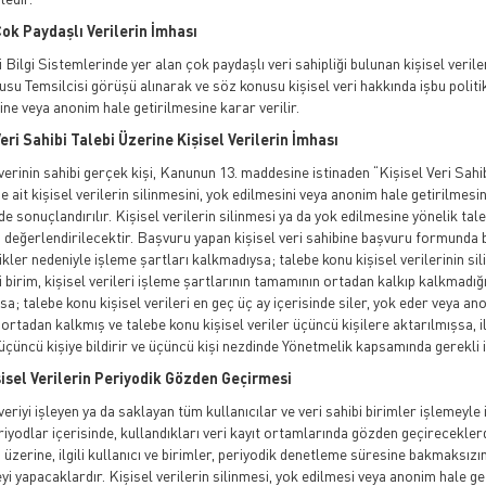
Çok Paydaşlı Verilerin İmhası
Bilgi Sistemlerinde yer alan çok paydaşlı veri sahipliği bulunan kişisel veril
su Temsilcisi görüşü alınarak ve söz konusu kişisel veri hakkında işbu politi
ne veya anonim hale getirilmesine karar verilir.
Veri Sahibi Talebi Üzerine Kişisel Verilerin İmhası
 verinin sahibi gerçek kişi, Kanunun 13. maddesine istinaden “Kişisel Veri Sa
e ait kişisel verilerin silinmesini, yok edilmesini veya anonim hale getirilmesi
de sonuçlandırılır. Kişisel verilerin silinmesi ya da yok edilmesine yönelik talep
 değerlendirilecektir. Başvuru yapan kişisel veri sahibine başvuru formunda bel
ikler nedeniyle işleme şartları kalkmadıysa; talebe konu kişisel verilerinin sili
i birim, kişisel verileri işleme şartlarının tamamının ortadan kalkıp kalkmadı
a; talebe konu kişisel verileri en geç üç ay içerisinde siler, yok eder veya anon
rtadan kalkmış ve talebe konu kişisel veriler üçüncü kişilere aktarılmışsa, il
 üçüncü kişiye bildirir ve üçüncü kişi nezdinde Yönetmelik kapsamında gerekli 
şisel Verilerin Periyodik Gözden Geçirmesi
veriyi işleyen ya da saklayan tüm kullanıcılar ve veri sahibi birimler işlemeyle 
riyodlar içerisinde, kullandıkları veri kayıt ortamlarında gözden geçirecekler
i üzerine, ilgili kullanıcı ve birimler, periyodik denetleme süresine bakmaksız
i yapacaklardır. Kişisel verilerin silinmesi, yok edilmesi veya anonim hale getir