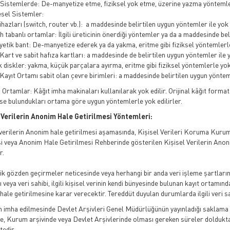
l Sistemlerde: De-manyetize etme, fiziksel yok etme, üzerine yazma yöntemleri
esel Sistemler:
azları (switch, router vb.): a maddesinde belirtilen uygun yöntemler ile yok e
tabanlı ortamlar: İlgili üreticinin önerdiği yöntemler ya da a maddesinde belir
tik bant: De-manyetize ederek ya da yakma, eritme gibi fiziksel yöntemlerle 
rt ve sabit hafıza kartları: a maddesinde de belirtilen uygun yöntemler ile yo
 diskler: yakma, küçük parçalara ayırma, eritme gibi fiziksel yöntemlerle yok 
ayıt Ortamı sabit olan çevre birimleri: a maddesinde belirtilen uygun yöntemle
ı Ortamlar: Kâğıt imha makinaları kullanılarak yok edilir. Orijinal kâğıt form
 ise bulundukları ortama göre uygun yöntemlerle yok edilirler.
 Verilerin Anonim Hale Getirilmesi Yöntemleri:
 verilerin Anonim hale getirilmesi aşamasında, Kişisel Verileri Koruma Kurumu’
i veya Anonim Hale Getirilmesi Rehberinde gösterilen Kişisel Verilerin Anon
r.
k gözden geçirmeler neticesinde veya herhangi bir anda veri işleme şartlarını
ı veya veri sahibi, ilgili kişisel verinin kendi bünyesinde bulunan kayıt ortamı
ale getirilmesine karar verecektir. Tereddüt duyulan durumlarda ilgili veri sa
in imha edilmesinde Devlet Arşivleri Genel Müdürlüğünün yayınladığı saklama sü
de, Kurum arşivinde veya Devlet Arşivlerinde olması gereken süreler dolduk
tedir.