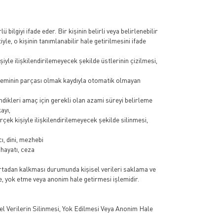
lü bilgiyi ifade eder. Bir kişinin belirli veya belirlenebilir
yle, o kişinin tanımlanabilir hale getirilmesini ifade
işiyle ilişkilendirilemeyecek şekilde üstlerinin çizilmesi,
steminin parçası olmak kaydıyla otomatik olmayan
lendikleri amaç için gerekli olan azami süreyi belirleme
ayı,
 gerçek kişiyle ilişkilendirilemeyecek şekilde silinmesi,
cı, dini, mezhebi
l hayatı, ceza
ortadan kalkması durumunda kişisel verileri saklama ve
me, yok etme veya anonim hale getirmesi işlemidir.
sel Verilerin Silinmesi, Yok Edilmesi Veya Anonim Hale