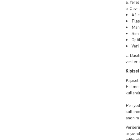
a. Yere
b. Çevr
• Ağ cih
• Flash 
• Manye
• Sim Ka
• Optik
• Veri K
c. Basıl
veriler
Kişisel
Kişisel
Edilmes
kullanılı
Periyodi
kullanıc
anonim h
Veriler
arşivin
edilmek