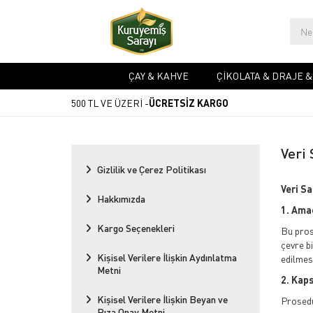
ÇAY & KAHVE
ÇIKOLATA & DRAJE 
500 TL VE ÜZERİ -
ÜCRETSİZ KARGO
Veri
Gizlilik ve Çerez Politikası
Veri S
Hakkımızda
1. Ama
Kargo Seçenekleri
Bu prose
çevre b
Kişisel Verilere İlişkin Aydınlatma
edilmes
Metni
2. Kap
Kişisel Verilere İlişkin Beyan ve
Prosedür
Rıza Onay Metni