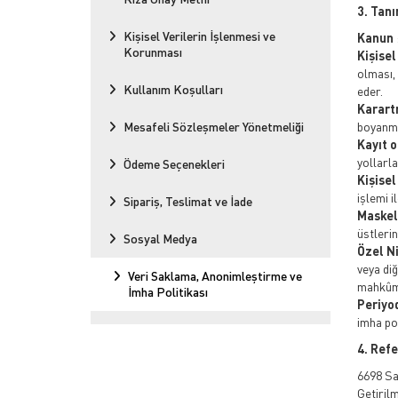
3. Tan
Kişisel Verilerin İşlenmesi ve
Kanun
Korunması
Kişisel
olması, 
Kullanım Koşulları
eder.
Karar
Mesafeli Sözleşmeler Yönetmeliği
boyanma
Kayıt 
yollarla
Ödeme Seçenekleri
Kişisel
işlemi i
Sipariş, Teslimat ve İade
Maske
üstlerin
Sosyal Medya
Özel Ni
veya diğ
Veri Saklama, Anonimleştirme ve
mahkûmiy
İmha Politikası
Periyo
imha pol
4. Ref
6698 Sa
Getiril