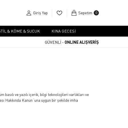
Giriş Yap
Sepetim
0
TIL & KÖME & SUCUK
KINA GECESI
GÜVENLİ -
ONLINE ALIŞVERİŞ
asılı ve yazılı içerik, bilgi teknolojileri varlıkları ve
ması Hakkında Kanun ‘una uygun bir şekilde imha