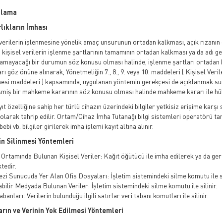
ulama
rlıkların İmhası
 verilerin işlenmesine yönelik amaç unsurunun ortadan kalkması, açık rızanın
n kişisel verilerin işlenme şartlarının tamamının ortadan kalkması ya da adı g
mayacağı bir durumun söz konusu olması halinde, işlenme şartları ortadan kalkan
arı göz önüne alınarak, Yönetmeliğin 7., 8., 9. veya 10. maddeleri ( Kişisel Ve
mesi maddeleri ) kapsamında, uygulanan yöntemin gerekçesi de açıklanmak sureti
şmiş bir mahkeme kararının söz konusu olması halinde mahkeme kararı ile h
yıt özelliğine sahip her türlü cihazın üzerindeki bilgiler yetkisiz erişime karşı
 olarak tahrip edilir. Ortam/Cihaz İmha Tutanağı bilgi sistemleri operatörü tara
ebi vb. bilgiler girilerek imha işlemi kayıt altına alınır.
in Silinmesi Yöntemleri
t Ortamında Bulunan Kişisel Veriler: Kağıt öğütücü ile imha edilerek ya da g
tedir.
ezi Sunucuda Yer Alan Ofis Dosyaları: İşletim sistemindeki silme komutu ile si
abilir Medyada Bulunan Veriler: İşletim sistemindeki silme komutu ile silinir.
Tabanları: Verilerin bulunduğu ilgili satırlar veri tabanı komutları ile silinir.
arın ve Verinin Yok Edilmesi Yöntemleri