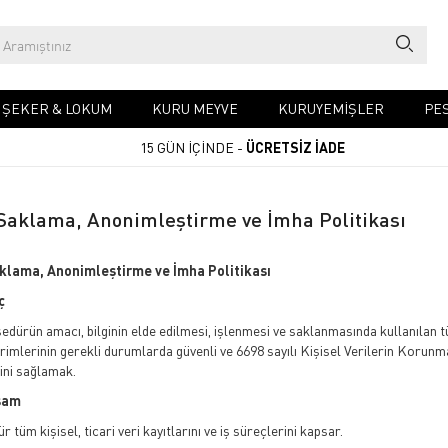
& ŞEKER & LOKUM
KURU MEYVE
KURUYEMIŞLER
PES
15 GÜN İÇİNDE -
ÜCRETSİZ İADE
 Saklama, Anonimleştirme ve İmha Politikası
aklama, Anonimleştirme ve İmha Politikası
ç
dürün amacı, bilginin elde edilmesi, işlenmesi ve saklanmasında kullanılan tüm b
irimlerinin gerekli durumlarda güvenli ve 6698 sayılı Kişisel Verilerin Korun
ini sağlamak.
sam
 tüm kişisel, ticari veri kayıtlarını ve iş süreçlerini kapsar.