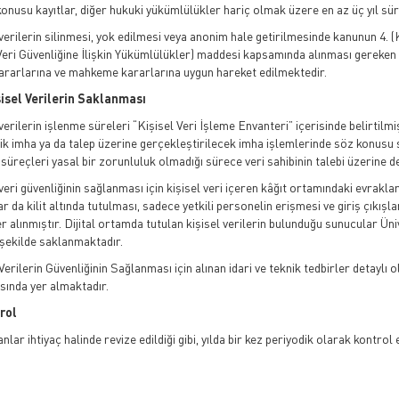
konusu kayıtlar, diğer hukuki yükümlülükler hariç olmak üzere en az üç yıl sür
verilerin silinmesi, yok edilmesi veya anonim hale getirilmesinde kanunun 4. (
(Veri Güvenliğine İlişkin Yükümlülükler) maddesi kapsamında alınması gereken t
ararlarına ve mahkeme kararlarına uygun hareket edilmektedir.
şisel Verilerin Saklanması
verilerin işlenme süreleri “Kişisel Veri İşleme Envanteri” içerisinde belirtilmi
ik imha ya da talep üzerine gerçekleştirilecek imha işlemlerinde söz konusu
süreçleri yasal bir zorunluluk olmadığı sürece veri sahibinin talebi üzerine de
veri güvenliğinin sağlanması için kişisel veri içeren kâğıt ortamındaki evrakl
 da kilit altında tutulması, sadece yetkili personelin erişmesi ve giriş çıkışlar
r alınmıştır. Dijital ortamda tutulan kişisel verilerin bulunduğu sunucular Ün
 şekilde saklanmaktadır.
Verilerin Güvenliğinin Sağlanması için alınan idari ve teknik tedbirler detaylı
asında yer almaktadır.
rol
ar ihtiyaç halinde revize edildiği gibi, yılda bir kez periyodik olarak kontrol e