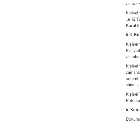
ve söz 
Kişisel 
ile 12. 
Kurul k
5.3. Ki
Kişisel 
Periyod
ve imha 
Kişisel 
zamanlar
önlemle
alınmış
Kişisel 
Politik
6. Kont
Dokümanl