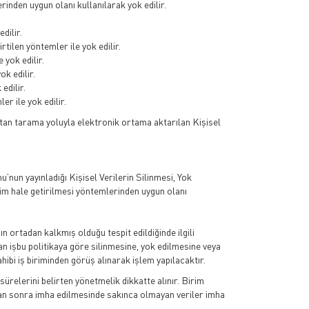
nden uygun olanı kullanılarak yok edilir.
dilir.
tilen yöntemler ile yok edilir.
yok edilir.
k edilir.
edilir.
r ile yok edilir.
attan tarama yoluyla elektronik ortama aktarılan Kişisel
nun yayınladığı Kişisel Verilerin Silinmesi, Yok
im hale getirilmesi yöntemlerinden uygun olanı
n ortadan kalkmış olduğu tespit edildiğinde ilgili
ndan işbu politikaya göre silinmesine, yok edilmesine veya
hibi iş biriminden görüş alınarak işlem yapılacaktır.
relerini belirten yönetmelik dikkatte alınır. Birim
tan sonra imha edilmesinde sakınca olmayan veriler imha