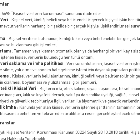
ımlar
: 6698 “Kişisel verilerin korunması” kanununu ifade eder.
 Veri
: Kişisel veri, kimliği belirli veya belirlenebilir gerçek kişiye ilişkin her tür
mevcut verilerin herhangi bir şekilde bir gerçek kişiyle ilişkilendirilmesi sureti
tma
: Kişisel verilerin bütününün, kimliği belirli veya belirlenebilir bir gerçek k
sı ve buzlanması gibi işlemleri,
ortamı
: Tamamen veya kısmen otomatik olan ya da herhangi bir veri kayıt si
 işlenen kişisel verilerin bulunduğu her türlü ortamı,
 veri saklama ve imha politikası
: Veri sorumlularının, kişisel verilerin iş
le silme, yok etme ve anonim hale getirme işlemi için dayanak yaptıkları politik
leme
: Kişisel verilerin belli alanlarının, kimliği belirli veya belirlenebilir bir
in çizilmesi, boyanması ve yıldızlanması gibi işlemleri,
telikli Kişisel Veri
: Kişilerin ırkı, etnik kökeni, siyasi düşüncesi, felsefi inan
er inançları, kılık ve kıyafeti, dernek, vakıf ya da sendika üyeliği, sağlığı, cinse
eti ve güvenlik tedbirleriyle ilgili verileri ile biyometrik ve genetik verilerdir.
dik imha
: Kanunda yer alan kişisel verilerin işlenme şartlarının tamamının 
itikasında belirtilen ve tekrar eden aralıklarla resen gerçekleştirilecek sil
eranslar
yılı Kişisel Verilerin Korunması Kanunun 30224 Sayılı 28.10.2018 tarihli Kişi
mesi Hakkında Yönetmelik