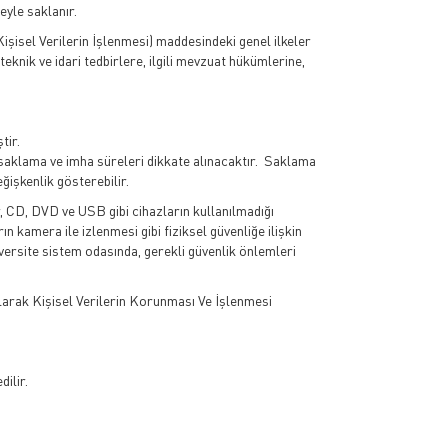
eyle saklanır.
Kişisel Verilerin İşlenmesi) maddesindeki genel ilkeler
eknik ve idari tedbirlere, ilgili mevzuat hükümlerine,
ştir.
 saklama ve imha süreleri dikkate alınacaktır. Saklama
ğişkenlik gösterebilir.
ar, CD, DVD ve USB gibi cihazların kullanılmadığı
ın kamera ile izlenmesi gibi fiziksel güvenliğe ilişkin
iversite sistem odasında, gerekli güvenlik önlemleri
 olarak Kişisel Verilerin Korunması Ve İşlenmesi
dilir.