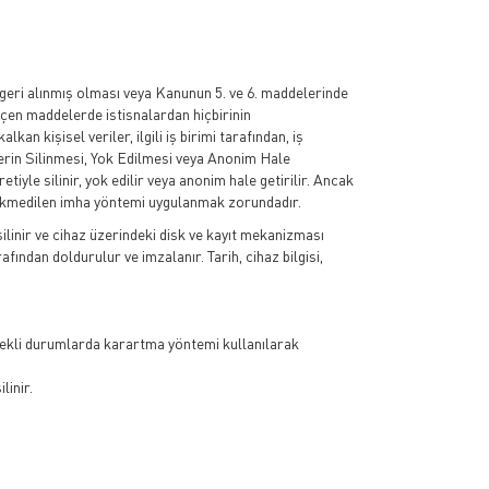
 geri alınmış olması veya Kanunun 5. ve 6. maddelerinde
eçen maddelerde istisnalardan hiçbirinin
 kişisel veriler, ilgili iş birimi tarafından, iş
rilerin Silinmesi, Yok Edilmesi veya Anonim Hale
yle silinir, yok edilir veya anonim hale getirilir. Ancak
ükmedilen imha yöntemi uygulanmak zorundadır.
 silinir ve cihaz üzerindeki disk ve kayıt mekanizması
fından doldurulur ve imzalanır. Tarih, cihaz bilgisi,
erekli durumlarda karartma yöntemi kullanılarak
linir.