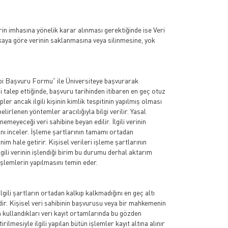
erin imhasına yönelik karar alınması gerektiğinde ise Veri
kaya göre verinin saklanmasına veya silinmesine, yok
hibi Başvuru Formu” ile Üniversiteye başvurarak
ni talep ettiğinde, başvuru tarihinden itibaren en geç otuz
ler ancak ilgili kişinin kimlik tespitinin yapılmış olması
irlenen yöntemler aracılığıyla bilgi verilir. Yasal
nemeyeceği veri sahibine beyan edilir. İlgili verinin
ğını inceler. İşleme şartlarının tamamı ortadan
im hale getirir. Kişisel verileri işleme şartlarının
gili verinin işlendiği birim bu durumu derhal aktarım
işlemlerin yapılmasını temin eder.
ilgili şartların ortadan kalkıp kalkmadığını en geç altı
dir. Kişisel veri sahibinin başvurusu veya bir mahkemenin
ın kullandıkları veri kayıt ortamlarında bu gözden
ilmesiyle ilgili yapılan bütün işlemler kayıt altına alınır