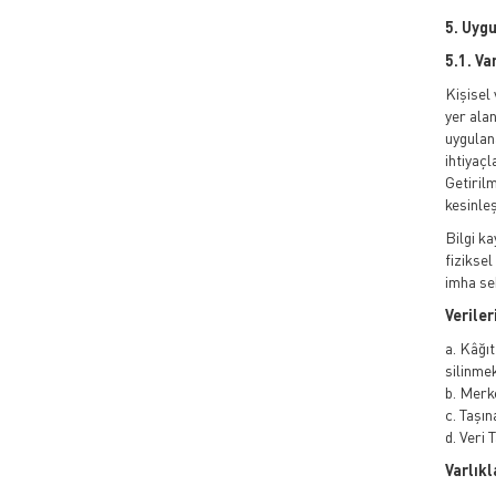
5. Uyg
5.1. Va
Kişisel
yer ala
uygulana
ihtiyaçl
Getiril
kesinle
Bilgi ka
fiziksel
imha seb
Veriler
a. Kâğı
silinmek
b. Merk
c. Taşın
d. Veri 
Varlıkl