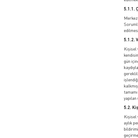
5.1.1. 
Merkezi 
Sorumlu
edilmesi
5.1.2. 
Kişisel
kendisin
gün için
kaydıyla
gereklil
işlendiğ
kalkmışs
tamamı o
yapılan
5.2. Ki
Kişisel 
aylık pe
bildirim
geçirmey