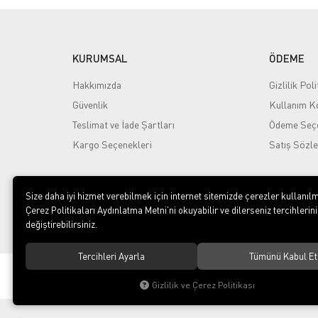
KURUMSAL
ÖDEME
Hakkımızda
Gizlilik Poli
Güvenlik
Kullanım Ko
Teslimat ve İade Şartları
Ödeme Seçe
Kargo Seçenekleri
Satış Sözl
Size daha iyi hizmet verebilmek için internet sitemizde çerezler kullanılm
Çerez Politikaları Aydınlatma Metni’ni okuyabilir ve dilerseniz tercihlerini
değiştirebilirsiniz.
Tercihleri Ayarla
Tümünü Kabul Et
© 2020
Yayla Kuruyemiş İç ve Dış Ticaret Gıda Sanayi Limi
Şirketi
. Tüm hakları saklıdır.
Gizlilik ve Çerez Politikası