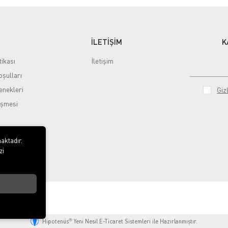
İLETİŞİM
K
tikası
İletişim
şulları
nekleri
Gizl
eşmesi
aktadır.
zi
ted
®
Hipotenüs
Yeni Nesil E-Ticaret Sistemleri ile Hazırlanmıştır.