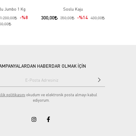
22
lu Jumbo 1 Kg
Soslu Kaju
%8
300,00
%14
1.200,00
350,00
400,00
00,00
AMPANYALARDAN HABERDAR OLMAK İÇİN
ilik politikasını
okudum ve elektronik posta almayı kabul
ediyorum.