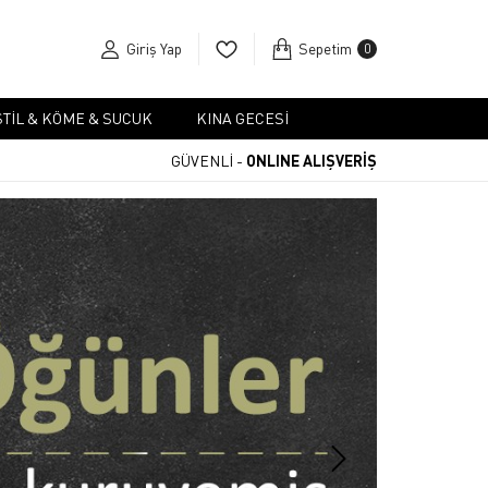
Giriş Yap
Sepetim
0
TIL & KÖME & SUCUK
KINA GECESI
GÜVENLİ -
ONLINE ALIŞVERİŞ