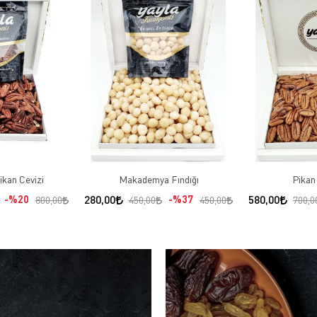
kan Cevizi
Makademya Fındığı
Pikan 
%20
280,00
%37
580,00
800,00
450,00
450,00
700,0