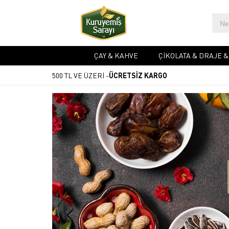
ÇAY & KAHVE
ÇIKOLATA & DRAJE 
500 TL VE ÜZERİ -
ÜCRETSİZ KARGO