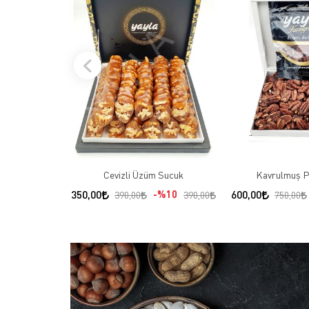
Cevizli Üzüm Sucuk
Kavrulmuş Pi
350,00
%10
600,00
390,00
390,00
750,00