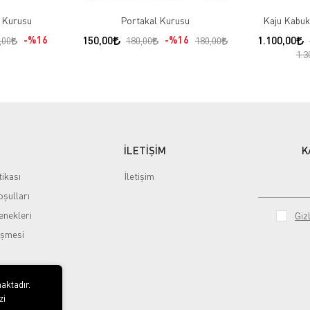
 Kurusu
Portakal Kurusu
Kaju Kabuk
%16
150,00
%16
1.100,00
,00
180,00
180,00
1.3
İLETİŞİM
K
tikası
İletişim
şulları
nekleri
Gizl
eşmesi
aktadır.
zi