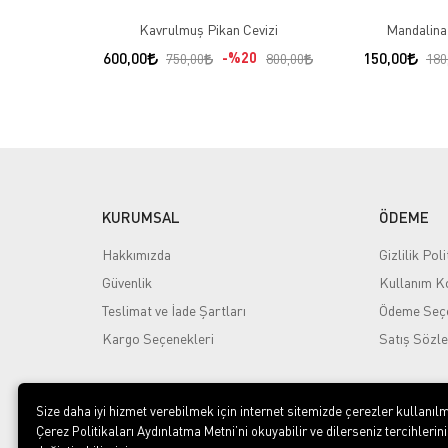
Kavrulmuş Pikan Cevizi
Mandalina
600,00
%20
150,00
750,00
800,00
180
KURUMSAL
ÖDEME
Hakkımızda
Gizlilik Poli
Güvenlik
Kullanım Ko
Teslimat ve İade Şartları
Ödeme Seçe
Kargo Seçenekleri
Satış Sözl
Size daha iyi hizmet verebilmek için internet sitemizde çerezler kullanılm
Çerez Politikaları Aydınlatma Metni’ni okuyabilir ve dilerseniz tercihlerini