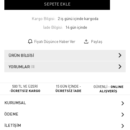
SEPETE EKLE
Kargo Bilgisi:
2 iş günü içinde kargoda
İade Bilgisi:
Fiyatı Düşünce Haber Ver
Paylaş
ÜRÜN BILGISI
YORUMLAR
(0)
500 TL VE ÜZERİ
15 GÜN İÇİNDE -
GÜVENLİ -
ONLINE
-
ÜCRETSİZ KARGO
ÜCRETSİZ İADE
ALIŞVERİŞ
KURUMSAL
ÖDEME
İLETİŞİM