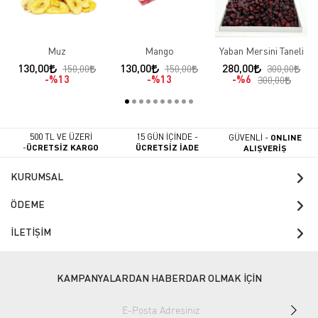
Muz
Mango
Yaban Mersini Taneli
130,00
130,00
280,00
150,00
150,00
300,00
%13
%13
%6
300,00
500 TL VE ÜZERİ
15 GÜN İÇİNDE -
GÜVENLİ -
ONLINE
-
ÜCRETSİZ KARGO
ÜCRETSİZ İADE
ALIŞVERİŞ
KURUMSAL
ÖDEME
İLETİŞİM
KAMPANYALARDAN HABERDAR OLMAK İÇİN