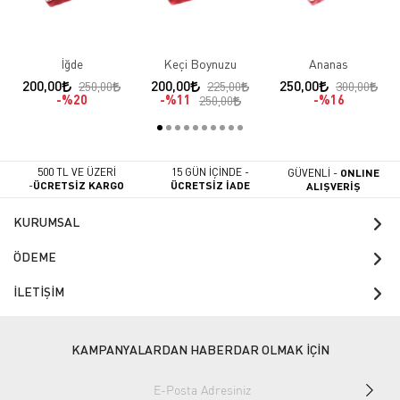
İğde
Keçi Boynuzu
Ananas
200,00
200,00
250,00
250,00
225,00
300,00
%20
%11
%16
250,00
500 TL VE ÜZERİ
15 GÜN İÇİNDE -
GÜVENLİ -
ONLINE
-
ÜCRETSİZ KARGO
ÜCRETSİZ İADE
ALIŞVERİŞ
KURUMSAL
ÖDEME
İLETİŞİM
KAMPANYALARDAN HABERDAR OLMAK İÇİN