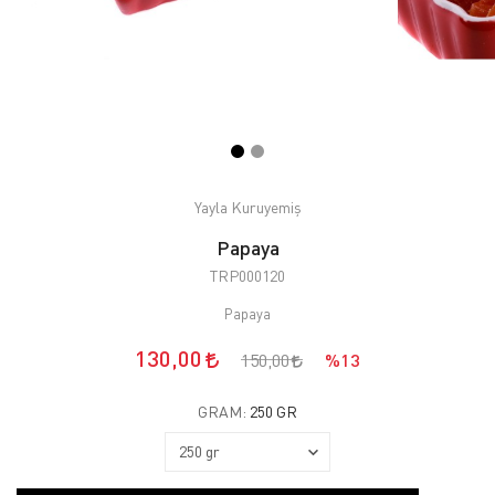
Yayla Kuruyemiş
Papaya
TRP000120
Papaya
130,00
150,00
%13
GRAM:
250 GR