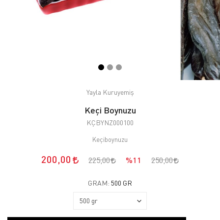
Yayla Kuruyemiş
Keçi Boynuzu
KÇBYNZ000100
Keçiboynuzu
200,00
225,00
%11
250,00
GRAM:
500 GR