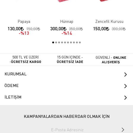
Papaya
Hünnap
Zencefil Kurusu
130,00
300,00
150,00
150,00
350,00
300,00
%13
%14
500 TL VE ÜZERİ
15 GÜN İÇİNDE -
GÜVENLİ -
ONLINE
-
ÜCRETSİZ KARGO
ÜCRETSİZ İADE
ALIŞVERİŞ
KURUMSAL
ÖDEME
İLETİŞİM
KAMPANYALARDAN HABERDAR OLMAK İÇİN