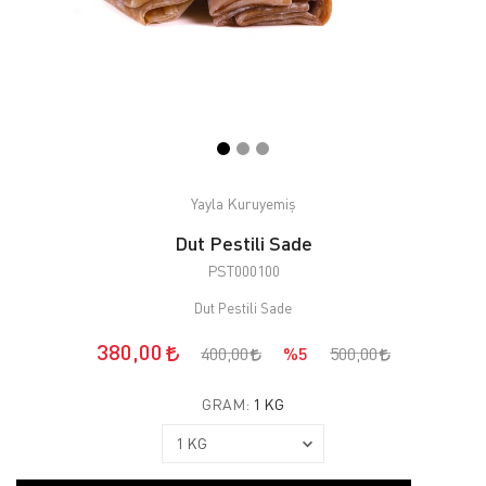
Yayla Kuruyemiş
Dut Pestili Sade
PST000100
Dut Pestili Sade
380,00
400,00
%5
500,00
GRAM:
1 KG