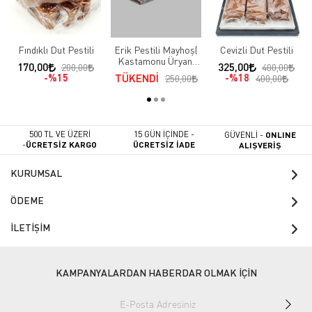
Fındıklı Dut Pestili
Erik Pestili Mayhoş(
Cevizli Dut Pestili
Kastamonu Üryani
170,00
325,00
200,00
400,00
Eriği )
%15
TÜKENDİ
%18
250,00
400,00
500 TL VE ÜZERİ
15 GÜN İÇİNDE -
GÜVENLİ -
ONLINE
-
ÜCRETSİZ KARGO
ÜCRETSİZ İADE
ALIŞVERİŞ
KURUMSAL
ÖDEME
İLETİŞİM
KAMPANYALARDAN HABERDAR OLMAK İÇİN