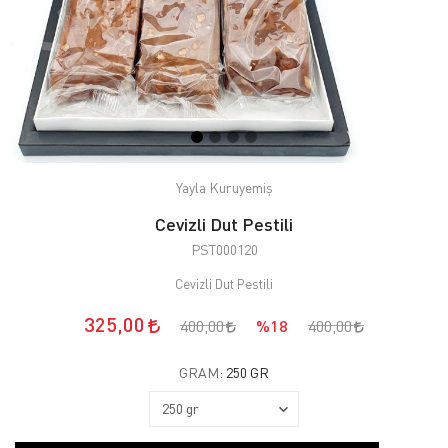
Yayla Kuruyemiş
Cevizli Dut Pestili
PST000120
Cevizli Dut Pestili
325,00
400,00
%18
400,00
GRAM:
250 GR