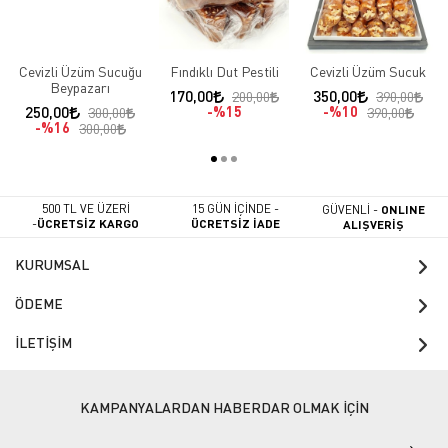
Cevizli Üzüm Sucuğu
Fındıklı Dut Pestili
Cevizli Üzüm Sucuk
Beypazarı
170,00
350,00
200,00
390,00
250,00
%15
%10
300,00
390,00
%16
300,00
500 TL VE ÜZERİ
15 GÜN İÇİNDE -
GÜVENLİ -
ONLINE
-
ÜCRETSİZ KARGO
ÜCRETSİZ İADE
ALIŞVERİŞ
KURUMSAL
ÖDEME
İLETİŞİM
KAMPANYALARDAN HABERDAR OLMAK İÇİN