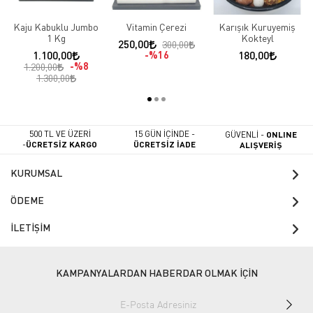
Kaju Kabuklu Jumbo
Vitamin Çerezi
Karışık Kuruyemiş
1 Kg
Kokteyl
250,00
300,00
1.100,00
%16
180,00
%8
1.200,00
1.300,00
500 TL VE ÜZERİ
15 GÜN İÇİNDE -
GÜVENLİ -
ONLINE
-
ÜCRETSİZ KARGO
ÜCRETSİZ İADE
ALIŞVERİŞ
KURUMSAL
ÖDEME
İLETİŞİM
KAMPANYALARDAN HABERDAR OLMAK İÇİN