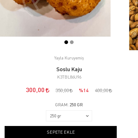
Yayla Kuruyemiş
Soslu Kaju
K3TBL86U96
300,00
350,00
%14
400,00
GRAM:
250 GR
SEPETE EKLE