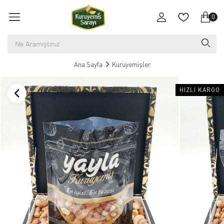
0
Ana Sayfa
Kuruyemişler
HIZLI KARGO