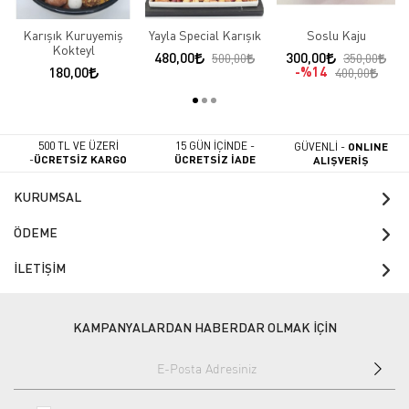
Karışık Kuruyemiş
Yayla Special Karışık
Soslu Kaju
Kokteyl
480,00
300,00
500,00
350,00
180,00
%14
400,00
500 TL VE ÜZERİ
15 GÜN İÇİNDE -
GÜVENLİ -
ONLINE
-
ÜCRETSİZ KARGO
ÜCRETSİZ İADE
ALIŞVERİŞ
KURUMSAL
ÖDEME
İLETİŞİM
KAMPANYALARDAN HABERDAR OLMAK İÇİN