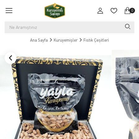
0
Ana Sayfa
Kuruyemişler
Fıstık Çeşitleri