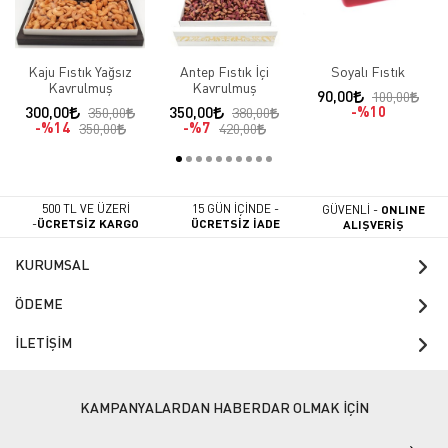
Kaju Fıstık Yağsız
Antep Fıstık İçi
Soyalı Fıstık
Kavrulmuş
Kavrulmuş
90,00
100,00
300,00
350,00
%10
350,00
380,00
%14
%7
350,00
420,00
500 TL VE ÜZERİ
15 GÜN İÇİNDE -
GÜVENLİ -
ONLINE
-
ÜCRETSİZ KARGO
ÜCRETSİZ İADE
ALIŞVERİŞ
KURUMSAL
ÖDEME
İLETİŞİM
KAMPANYALARDAN HABERDAR OLMAK İÇİN