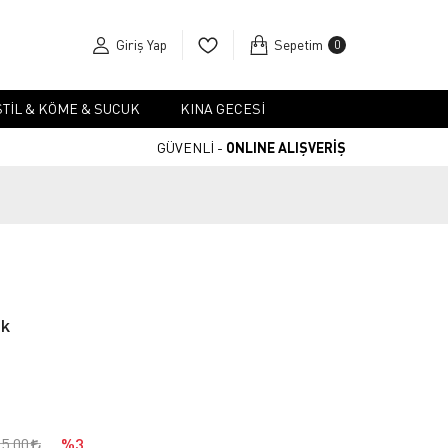
Giriş Yap
Sepetim
0
TIL & KÖME & SUCUK
KINA GECESI
GÜVENLİ -
ONLINE ALIŞVERİŞ
ık
95,00
%3