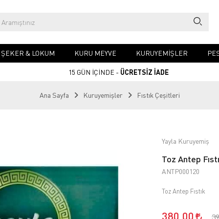
& ŞEKER & LOKUM
KURU MEYVE
KURUYEMIŞLER
PES
15 GÜN İÇİNDE -
ÜCRETSİZ İADE
Ana Sayfa
Kuruyemişler
Fıstık Çeşitleri
Yayla Kuruyemiş
Toz Antep Fıst
ANTP000120
Toz Antep Fıstık
380,00
3