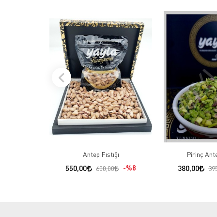
Antep Fıstığı
Pirinç Ant
550,00
%8
380,00
600,00
39