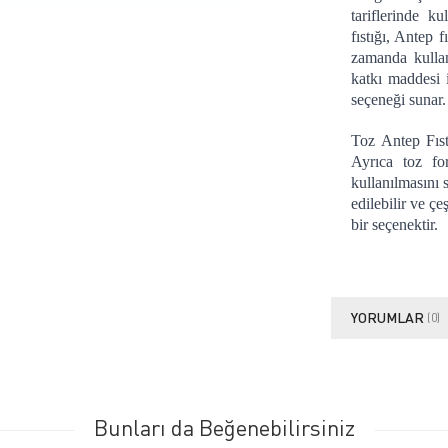
tariflerinde k
fıstığı, Antep f
zamanda kullan
katkı maddesi i
seçeneği sunar.
Toz Antep Fıstı
Ayrıca toz for
kullanılmasını s
edilebilir ve ç
bir seçenektir.
YORUMLAR
(0)
Bunları da Beğenebilirsiniz