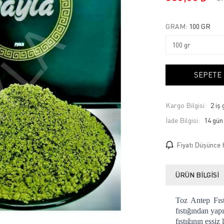
GRAM:
100 GR
SEPETE
Kargo Bilgisi:
2 iş
İade Bilgisi:
Fiyatı Düşünce 
ÜRÜN BILGISI
Toz Antep Fıst
fıstığından yapı
fıstığının eşsiz