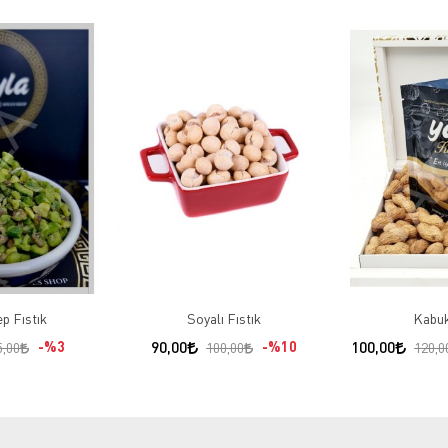
ep Fıstık
Soyalı Fıstık
Kabuk
%3
90,00
%10
100,00
5,00
100,00
120,0