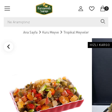
0
Ana Sayfa
Kuru Meyve
Tropikal Meyveler
HIZLI KARGO