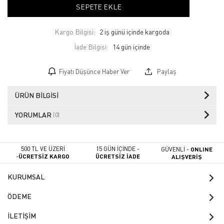
SEPETE EKLE
Kargo Bilgisi:
2 iş günü içinde kargoda
İade Bilgisi:
Fiyatı Düşünce Haber Ver
Paylaş
ÜRÜN BILGISI
YORUMLAR
(0)
500 TL VE ÜZERİ
15 GÜN İÇİNDE -
GÜVENLİ -
ONLINE
-
ÜCRETSİZ KARGO
ÜCRETSİZ İADE
ALIŞVERİŞ
KURUMSAL
ÖDEME
İLETİŞİM