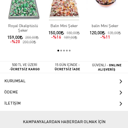
Royal Okaliptüslü
Balin Mini Şeker
balin Mini Şeker
Şeker
150,00
120,00
180,00
135,00
159,00
%16
%11
200,00
189,00
%20
200,00
500 TL VE ÜZERİ
15 GÜN İÇİNDE -
GÜVENLİ -
ONLINE
-
ÜCRETSİZ KARGO
ÜCRETSİZ İADE
ALIŞVERİŞ
KURUMSAL
ÖDEME
İLETİŞİM
KAMPANYALARDAN HABERDAR OLMAK İÇİN