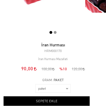
İran Hurması
HRM000170
İran Hurması Mazafati
90,00
100,00
%10
120,00
GRAM:
PAKET
SEPETE EKLE