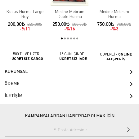
Kudüs Hurma Large
Medine Mebrum
Medine Mebrum
Boy
Duble Hurma
Hurma
200,00
250,00
750,00
225,00
300,00
780,00
%11
%16
%3
500 TL VE ÜZERİ
15 GÜN İÇİNDE -
GÜVENLİ -
ONLINE
-
ÜCRETSİZ KARGO
ÜCRETSİZ İADE
ALIŞVERİŞ
KURUMSAL
ÖDEME
İLETİŞİM
KAMPANYALARDAN HABERDAR OLMAK İÇİN