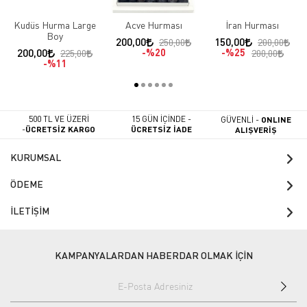
Kudüs Hurma Large
Acve Hurması
İran Hurması
Boy
200,00
150,00
250,00
200,00
200,00
%20
%25
225,00
200,00
%11
500 TL VE ÜZERİ
15 GÜN İÇİNDE -
GÜVENLİ -
ONLINE
-
ÜCRETSİZ KARGO
ÜCRETSİZ İADE
ALIŞVERİŞ
KURUMSAL
ÖDEME
İLETİŞİM
KAMPANYALARDAN HABERDAR OLMAK İÇİN