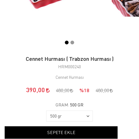
Cennet Hurması ( Trabzon Hurması )
HRM000240
Cennet Hurması
390,00
480,00
%18
480,00
GRAM:
500 GR
SEPETE EKLE