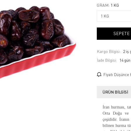
GRAM:
1 KG
SEPETE
Kargo Bilgisi:
2 iş
İade Bilgisi:
Fiyatı Düşünce 
ÜRÜN BILGISI
İran hurması, tat
Orta Doğu ve A
çeşididir. İranı
bilinen hurma tü