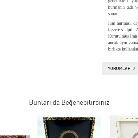
genellikle büyük
hurmanın tatlı v
sunar.
İran hurması, doğ
lezzete sahiptir. 
Kurutulmuş İran h
ancak aynı zaman
birlikte kullanıla
YORUMLAR
(0)
Bunları da Beğenebilirsiniz