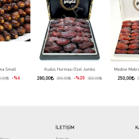
Kudüs Hurma Small
Kudüs Hurması Özel Jumbo
Medine Mebr
%6
280,00
%20
250,00
0,00
350,00
300,00
İLETİŞİM
K
tikası
İletişim