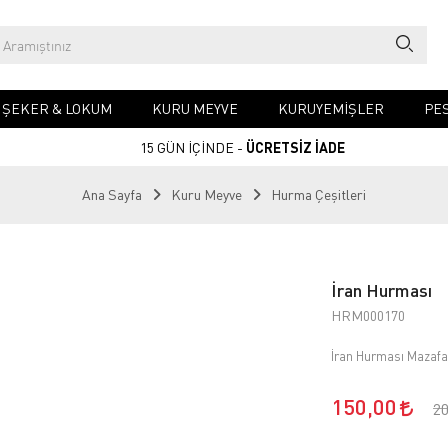
& ŞEKER & LOKUM
KURU MEYVE
KURUYEMIŞLER
PES
15 GÜN İÇİNDE -
ÜCRETSİZ İADE
Ana Sayfa
Kuru Meyve
Hurma Çeşitleri
İran Hurması
HRM000170
İran Hurması Mazafa
150,00
2