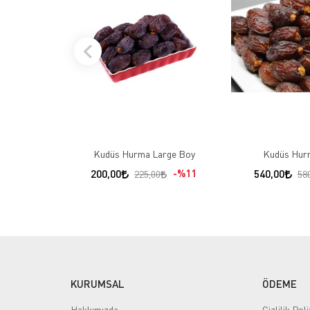
Kudüs Hurma Large Boy
200,00
%11
540,00
225,00
58
KURUMSAL
ÖDEME
Hakkımızda
Gizlilik Poli