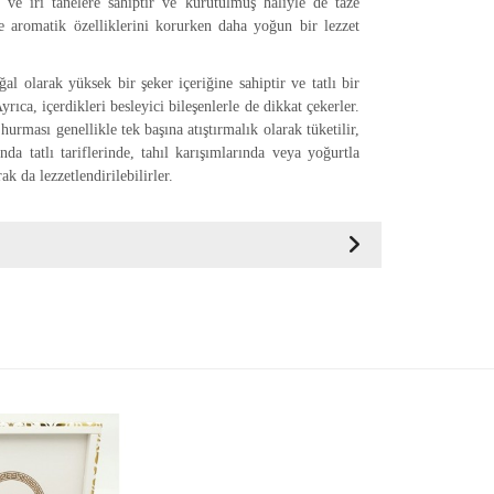
 ve iri tanelere sahiptir ve kurutulmuş haliyle de taze
e aromatik özelliklerini korurken daha yoğun bir lezzet
al olarak yüksek bir şeker içeriğine sahiptir ve tatlı bir
Ayrıca, içerdikleri besleyici bileşenlerle de dikkat çekerler.
urması genellikle tek başına atıştırmalık olarak tüketilir,
da tatlı tariflerinde, tahıl karışımlarında veya yoğurtla
rak da lezzetlendirilebilirler.