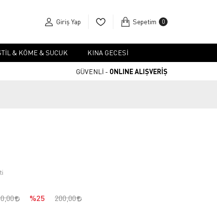
Giriş Yap
Sepetim
0
TIL & KÖME & SUCUK
KINA GECESI
GÜVENLİ -
ONLINE ALIŞVERİŞ
ti
00,00
%25
200,00