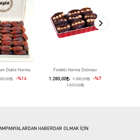
Ac
200,00
um Duble Hurma
Fındıklı Hurma Dolması
%16
1.280,00
%7
300,00
1.380,00
1.509,00
AMPANYALARDAN HABERDAR OLMAK İÇİN