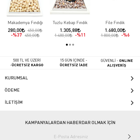
Makademya Fındığı
Tuzlu Kebap Fındık
File Fındık
280,00
1.305,88
1.680,00
450,00
%37
%11
%6
450,00
1.480,00
1.800,00
500 TL VE ÜZERİ
15 GÜN İÇİNDE -
GÜVENLİ -
ONLINE
-
ÜCRETSİZ KARGO
ÜCRETSİZ İADE
ALIŞVERİŞ
KURUMSAL
ÖDEME
İLETİŞİM
KAMPANYALARDAN HABERDAR OLMAK İÇİN