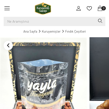
0
Ana Sayfa
Kuruyemişler
Fındık Çeşitleri