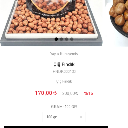
Yayla Kuruyemiş
Çiğ Fındık
FNDK000130
Çiğ Fındık
170,00
200,00
%15
GRAM:
100 GR