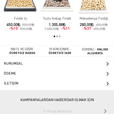
Fındık İçi
Tuzlu Kebap Fındık
Makademya Fındığı
450,00
1.305,88
280,00
500,00
450,00
%10
%11
%37
500,00
1.480,00
450,00
500 TL VE ÜZERİ
15 GÜN İÇİNDE -
GÜVENLİ -
ONLINE
-
ÜCRETSİZ KARGO
ÜCRETSİZ İADE
ALIŞVERİŞ
KURUMSAL
ÖDEME
İLETİŞİM
KAMPANYALARDAN HABERDAR OLMAK İÇİN