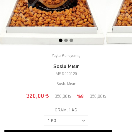
Yayla Kuruyemiş
Soslu Mısır
MSR000120
Soslu Mısır
320,00
350,00
%8
350,00
GRAM:
1 KG