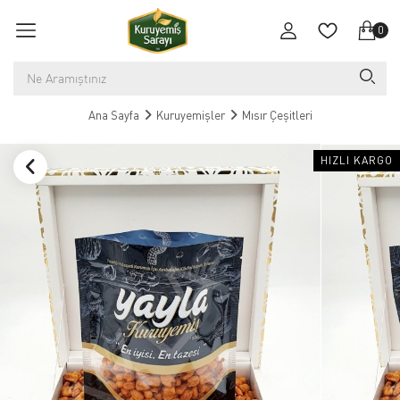
0
Ana Sayfa
Kuruyemişler
Mısır Çeşitleri
HIZLI KARGO