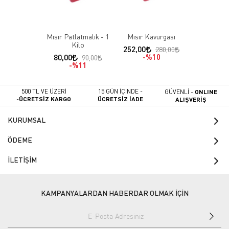
Mısır Patlatmalık - 1
Mısır Kavurgası
Kilo
252,00
280,00
80,00
%10
90,00
%11
500 TL VE ÜZERİ
15 GÜN İÇİNDE -
GÜVENLİ -
ONLINE
-
ÜCRETSİZ KARGO
ÜCRETSİZ İADE
ALIŞVERİŞ
KURUMSAL
ÖDEME
İLETİŞİM
KAMPANYALARDAN HABERDAR OLMAK İÇİN