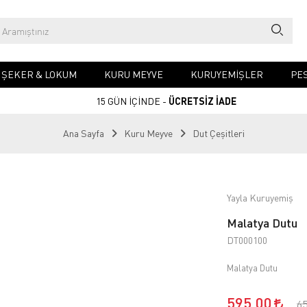
& ŞEKER & LOKUM
KURU MEYVE
KURUYEMIŞLER
PES
15 GÜN İÇİNDE -
ÜCRETSİZ İADE
Ana Sayfa
Kuru Meyve
Dut Çeşitleri
Yayla Kuruyemiş
Malatya Dutu
DT000100
Malatya Dutu
595,00
6