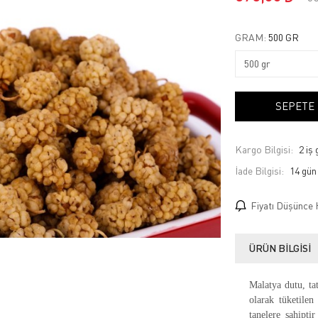
GRAM:
500 GR
SEPETE
Kargo Bilgisi:
2 iş
İade Bilgisi:
Fiyatı Düşünce 
ÜRÜN BILGISI
Malatya dutu, tat
olarak tüketilen
tanelere sahiptir