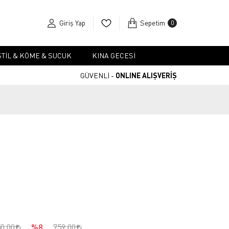
Giriş Yap
Sepetim
0
TIL & KÖME & SUCUK
KINA GECESI
GÜVENLİ -
ONLINE ALIŞVERİŞ
50,00
%8
759,00