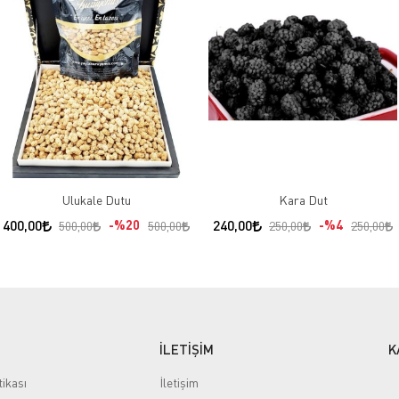
Ulukale Dutu
Kara Dut
400,00
%20
240,00
%4
500,00
500,00
250,00
250,00
İLETİŞİM
K
tikası
İletişim