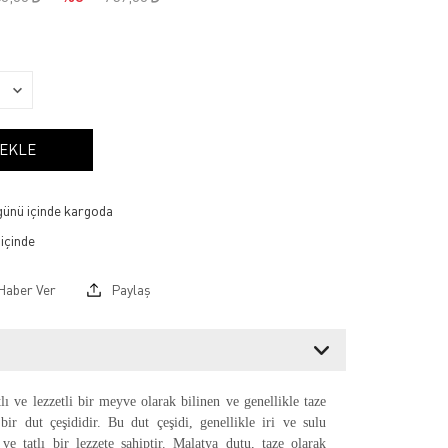
 EKLE
 günü içinde kargoda
Haber Ver
Paylaş
lı ve lezzetli bir meyve olarak bilinen ve genellikle taze
 bir dut çeşididir. Bu dut çeşidi, genellikle iri ve sulu
 ve tatlı bir lezzete sahiptir. Malatya dutu, taze olarak