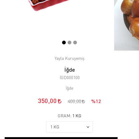
Yayla Kuruyemiş
İğde
İGD000100
İğde
350,00
400,00
%12
GRAM:
1 KG