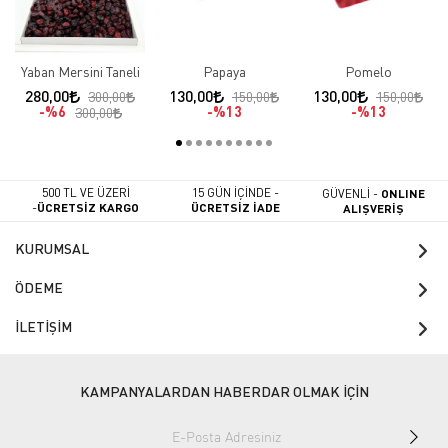
Yaban Mersini Taneli
Papaya
Pomelo
280,00
130,00
130,00
300,00
150,00
150,00
%6
%13
%13
300,00
500 TL VE ÜZERİ
15 GÜN İÇİNDE -
GÜVENLİ -
ONLINE
-
ÜCRETSİZ KARGO
ÜCRETSİZ İADE
ALIŞVERİŞ
KURUMSAL
ÖDEME
İLETİŞİM
KAMPANYALARDAN HABERDAR OLMAK İÇİN