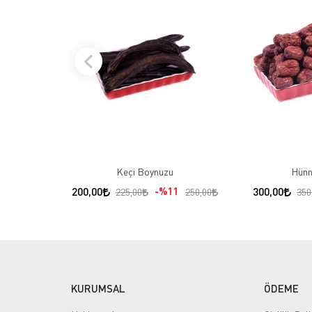
Keçi Boynuzu
Hünn
200,00
%11
300,00
225,00
250,00
350
KURUMSAL
ÖDEME