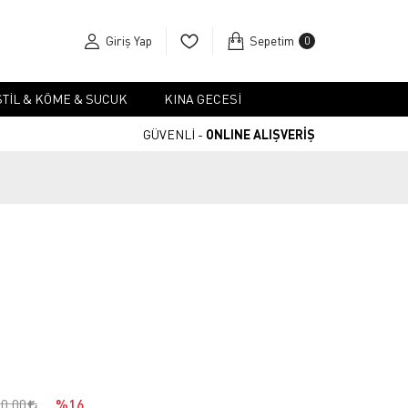
Giriş Yap
Sepetim
0
TIL & KÖME & SUCUK
KINA GECESI
GÜVENLİ -
ONLINE ALIŞVERİŞ
00,00
%16