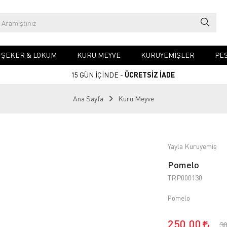
& ŞEKER & LOKUM
KURU MEYVE
KURUYEMIŞLER
PES
15 GÜN İÇİNDE -
ÜCRETSİZ İADE
Ana Sayfa
Kuru Meyve
Yayla Kuruyemiş
Pomelo
TRP000130
Pomelo
250,00
3