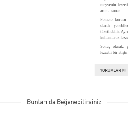
meyvenin lezzeti
aroma sunar.
Pomelo kurusu çe
olarak yenebile
tüketilebilir. Ay
kullanılarak lezze
Sonuç olarak, p
lezzetli bir atıştı
YORUMLAR
(0)
Bunları da Beğenebilirsiniz