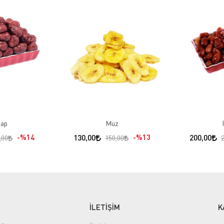
ap
Muz
%14
130,00
%13
200,00
,00
150,00
İLETİŞİM
K