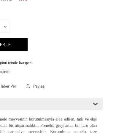
 EKLE
 günü içinde kargoda
Haber Ver
Paylaş
elo meyvesinin kurutulmasıyla elde edilen, tatlı ve ekşi
 olan bir atıştırmalıktır. Pomelo, greyfurtun bir türü olan
bir narenciye meyvesidir. Kurutulmuş pomelo, taze