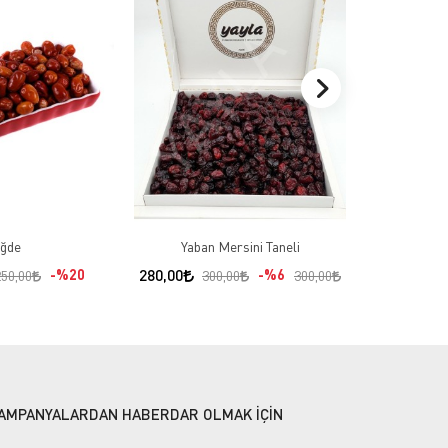
130,00
İğde
Yaban Mersini Taneli
%20
280,00
%6
250,00
300,00
300,00
AMPANYALARDAN HABERDAR OLMAK İÇİN