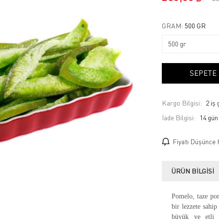
GRAM:
500 GR
SEPETE
Kargo Bilgisi:
2 iş
İade Bilgisi:
Fiyatı Düşünce 
ÜRÜN BILGISI
Pomelo, taze pom
bir lezzete sahip
büyük ve etli 