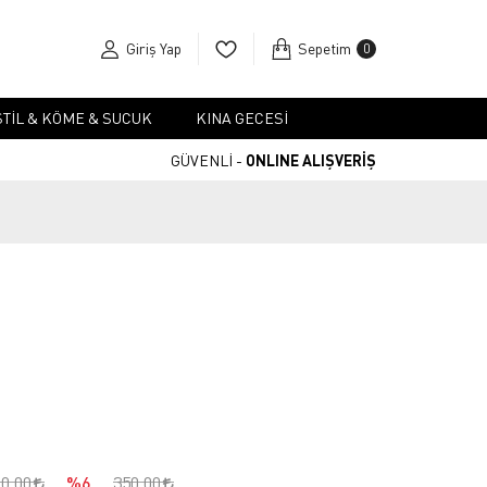
Giriş Yap
Sepetim
0
TIL & KÖME & SUCUK
KINA GECESI
GÜVENLİ -
ONLINE ALIŞVERİŞ
00,00
%6
350,00