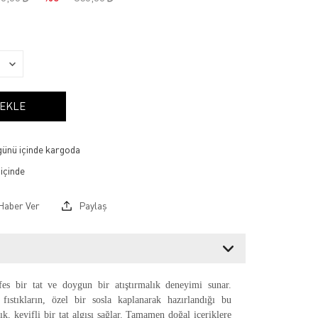
 EKLE
 günü içinde kargoda
Haber Ver
Paylaş
fes bir tat ve doygun bir atıştırmalık deneyimi sunar.
fıstıkların, özel bir sosla kaplanarak hazırlandığı bu
alık, keyifli bir tat algısı sağlar. Tamamen doğal içeriklere