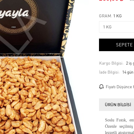
GRAM:
1 KG
SEPETE
Kargo Bilgisi:
2 iş
İade Bilgisi:
Fiyatı Düşünce 
ÜRÜN BILGISI
Soslu Fıstık, en
Özenle seçilmiş 
lezzetli atıştırm