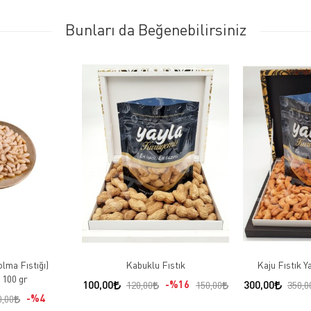
Bunları da Beğenebilirsiniz
lma Fıstığı)
Kabuklu Fıstık
Kaju Fıstık 
100 gr
100,00
%16
300,00
120,00
150,00
350,0
%4
0,00