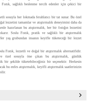
 Fıstık, sağlıklı beslenme tercih edenler için çekici bir
zetli sosuyla her lokmada ferahlatıcı bir tat sunar. Bu özel
doğal lezzetini tamamlar ve atıştırmalık deneyimini daha da
zenle hazırlanan bu atıştırmalık, her bir fıstığın lezzetini
karır. Soslu Fıstık, pratik ve sağlıklı bir atıştırmalık
Her yaş grubundan insanın keyifle tüketeceği bir lezzet
lu Fıstık, lezzetli ve doğal bir atıştırmalık alternatifidir.
ve özel sosuyla öne çıkan bu atıştırmalık, günlük
ik bir şekilde tüketebileceğiniz bir seçenektir. Herkesin
cak bu enfes atıştırmalık, keyifli atıştırmalık saatlerinizin
ilir.