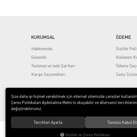
KURUMSAL
ÖDEME
Hakkımızda
Gizlilik Poli
Güvenlik
Kullanım Ko
Teslimat ve İade Şartları
Ödeme Seçe
Kargo Seçenekleri
Satış Sözl
Size daha iyi hizmet verebilmek için internet sitemizde çerezler kullanılm
Çerez Politikaları Aydınlatma Metni’ni okuyabilir ve dilerseniz tercihlerini
değiştirebilirsiniz.
Tercihleri Ayarla
Tümünü Kabul Et
© 2020
Yayla Kuruyemiş İç ve Dış Ticaret Gıda Sanayi Limi
Şirketi
. Tüm hakları saklıdır.
Gizlilik ve Çerez Politikası