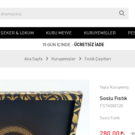
& ŞEKER & LOKUM
KURU MEYVE
KURUYEMIŞLER
PES
15 GÜN İÇİNDE -
ÜCRETSİZ İADE
Ana Sayfa
Kuruyemişler
Fıstık Çeşitleri
Yayla Kuruyemiş
Soslu Fıstık
FSTK000120
Soslu Fıstık
280,00
3