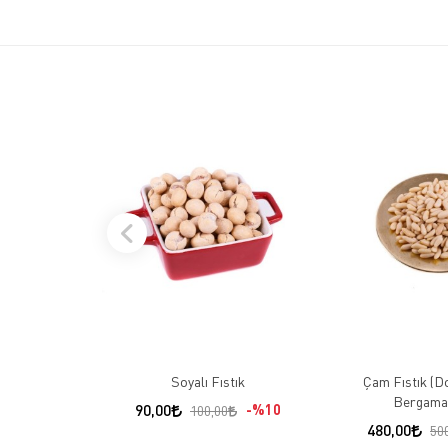
Soyalı Fıstık
Çam Fıstık (Do
Bergama 
90,00
%10
100,00
480,00
50