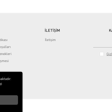
İLETİŞİM
K
tikası
İletişim
şulları
nekleri
Gizl
eşmesi
aktadır.
zi
ted