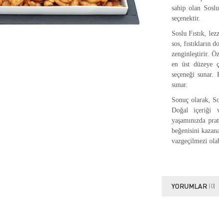
sahip olan Soslu
seçenektir.
Soslu Fıstık, lez
sos, fıstıkların 
zenginleştirir. Ö
en üst düzeye çı
seçeneği sunar. 
sunar.
Sonuç olarak, Sos
Doğal içeriği 
yaşamınızda prat
beğenisini kazana
vazgeçilmezi olab
YORUMLAR
(0)