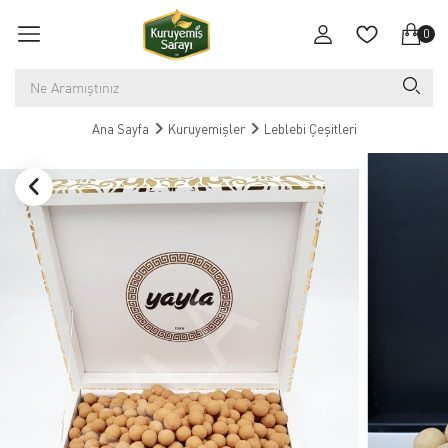
0
Ana Sayfa
Kuruyemişler
Leblebi Çeşitleri