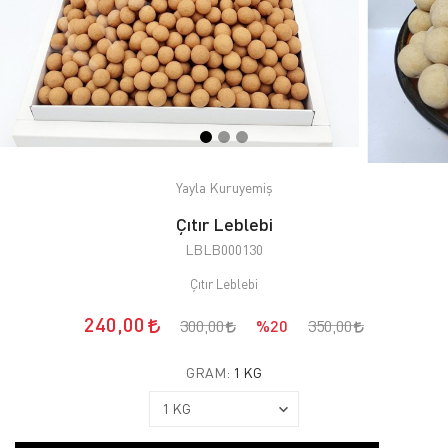
Yayla Kuruyemiş
Çıtır Leblebi
LBLB000130
Çıtır Leblebi
240,00
300,00
%20
350,00
GRAM:
1 KG