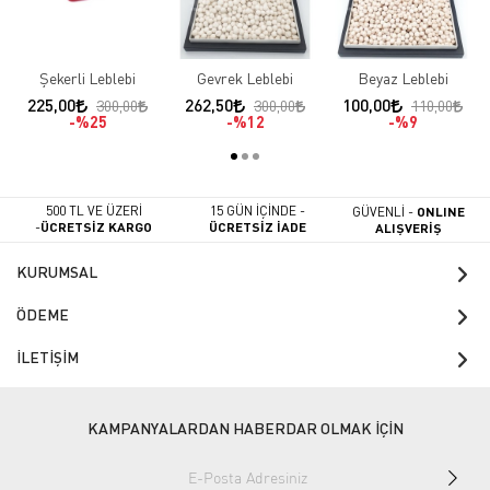
Şekerli Leblebi
Gevrek Leblebi
Beyaz Leblebi
225,00
262,50
100,00
300,00
300,00
110,00
%25
%12
%9
500 TL VE ÜZERİ
15 GÜN İÇİNDE -
GÜVENLİ -
ONLINE
-
ÜCRETSİZ KARGO
ÜCRETSİZ İADE
ALIŞVERİŞ
KURUMSAL
ÖDEME
İLETİŞİM
KAMPANYALARDAN HABERDAR OLMAK İÇİN