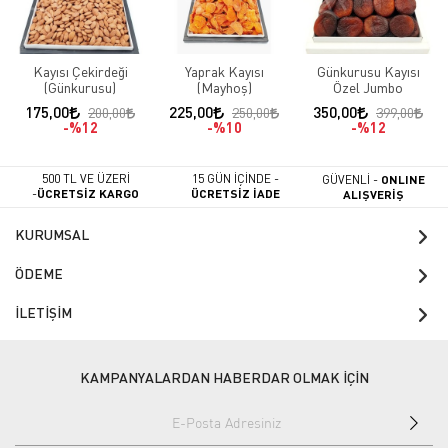
Kayısı Çekirdeği
Yaprak Kayısı
Günkurusu Kayısı
(Günkurusu)
(Mayhoş)
Özel Jumbo
175,00
225,00
350,00
200,00
250,00
399,00
%12
%10
%12
500 TL VE ÜZERİ
15 GÜN İÇİNDE -
GÜVENLİ -
ONLINE
-
ÜCRETSİZ KARGO
ÜCRETSİZ İADE
ALIŞVERİŞ
KURUMSAL
ÖDEME
İLETİŞİM
KAMPANYALARDAN HABERDAR OLMAK İÇİN