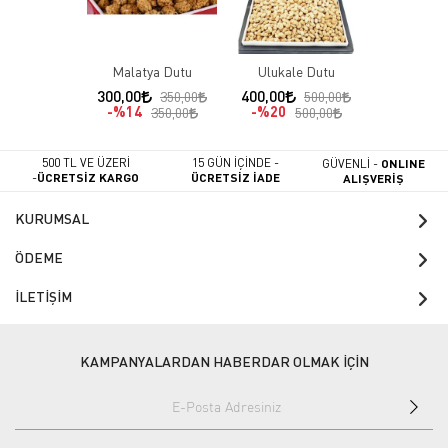
Malatya Dutu
Ulukale Dutu
300,00
400,00
350,00
500,00
%14
%20
350,00
500,00
500 TL VE ÜZERİ
15 GÜN İÇİNDE -
GÜVENLİ -
ONLINE
-
ÜCRETSİZ KARGO
ÜCRETSİZ İADE
ALIŞVERİŞ
KURUMSAL
ÖDEME
İLETİŞİM
KAMPANYALARDAN HABERDAR OLMAK İÇİN