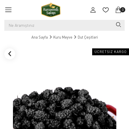
0
Ana Sayfa
Kuru Meyve
Dut Çeşitleri
ÜCRETSIZ KARGO