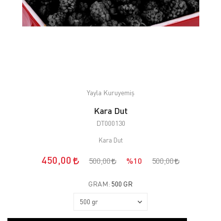
Yayla Kuruyemiş
Kara Dut
DT000130
Kara Dut
450,00
500,00
%10
500,00
GRAM:
500 GR