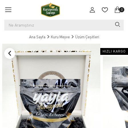
0
Ana Sayfa
Kuru Meyve
Üzüm Çeşitleri
HIZLI KARGO