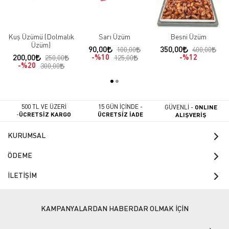
Kuş Üzümü (Dolmalık
Sarı Üzüm
Besni Üzüm
Üzüm)
90,00
350,00
100,00
400,00
200,00
%10
%12
250,00
125,00
%20
300,00
500 TL VE ÜZERİ
15 GÜN İÇİNDE -
GÜVENLİ -
ONLINE
-
ÜCRETSİZ KARGO
ÜCRETSİZ İADE
ALIŞVERİŞ
KURUMSAL
ÖDEME
İLETİŞİM
KAMPANYALARDAN HABERDAR OLMAK İÇİN