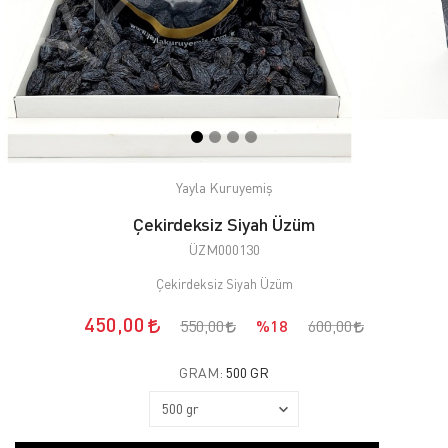
Yayla Kuruyemiş
Çekirdeksiz Siyah Üzüm
ÜZM000130
Çekirdeksiz Siyah Üzüm
450,00
550,00
%18
600,00
GRAM:
500 GR