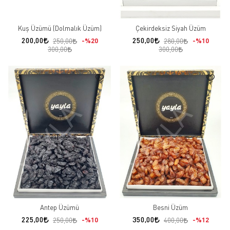
Kuş Üzümü (Dolmalık Üzüm)
Çekirdeksiz Siyah Üzüm
200,00
250,00
%20
%10
250,00
280,00
300,00
300,00
Antep Üzümü
Besni Üzüm
225,00
350,00
%10
%12
250,00
400,00