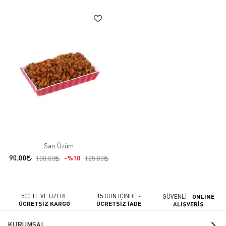
Sarı Üzüm
90,00
%10
100,00
125,00
500 TL VE ÜZERİ
15 GÜN İÇİNDE -
GÜVENLİ -
ONLINE
-
ÜCRETSİZ KARGO
ÜCRETSİZ İADE
ALIŞVERİŞ
KURUMSAL