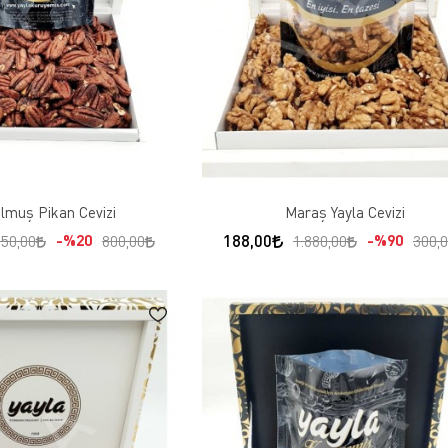
lmuş Pikan Cevizi
Maraş Yayla Cevizi
188,00
%20
%90
750,00
800,00
1.880,00
300,