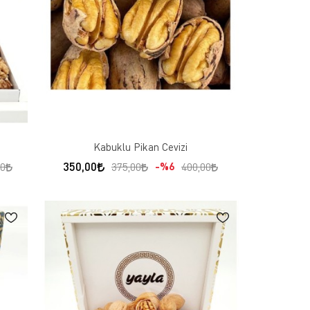
Kabuklu Pikan Cevizi
350,00
%6
00
375,00
400,00