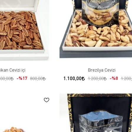
ikan Cevizi içi
Brezilya Cevizi
1.100,00
%17
%8
700,00
800,00
1.200,00
1.200