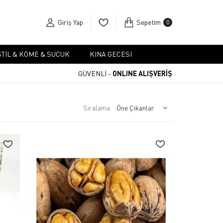
Giriş Yap
Sepetim
0
TIL & KÖME & SUCUK
KINA GECESI
GÜVENLİ -
ONLINE ALIŞVERİŞ
Sıralama