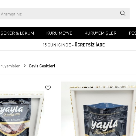
& ŞEKER & LOKUM
KURU MEYVE
KURUYEMIŞLER
PES
15 GÜN İÇİNDE -
ÜCRETSİZ İADE
ruyemişler
Ceviz Çeşitleri