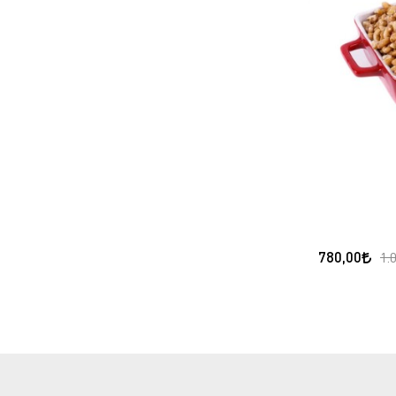
780,00
1.