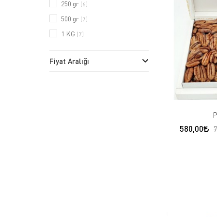
250 gr
(6)
500 gr
(7)
1 KG
(7)
Fiyat Aralığı
P
580,00