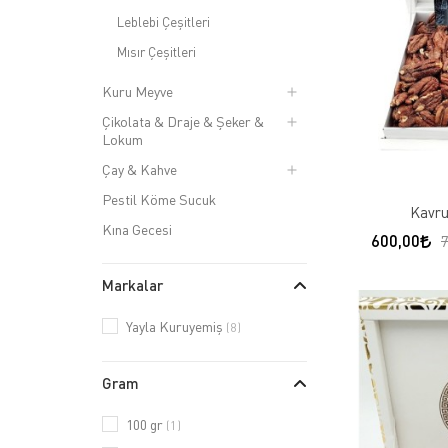
Leblebi Çeşitleri
Mısır Çeşitleri
Kuru Meyve
Çikolata & Draje & Şeker &
Lokum
Çay & Kahve
Pestil Köme Sucuk
Kavru
Kına Gecesi
600,00
Markalar
Yayla Kuruyemiş
(8)
Gram
100 gr
(1)