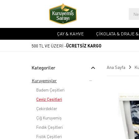
ÇAY & KAHVE
ÇIKOLATA & DRAJE 
500 TL VE ÜZERİ -
ÜCRETSİZ KARGO
Ana Sayfa
Ku
Kategoriler
Kuruyemişler
Badem Çeşitleri
Ceviz Çeşitleri
Çekirdekler
Çiğ Kuruyemiş
Fındık Çeşitleri
Fıstık Çeşitleri