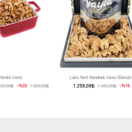
Kırıklı Ceviz
Lüks Yerli Kelebek Ceviz (Denizli
1.258,00
%22
%15
000,00
1.000,00
1.480,00