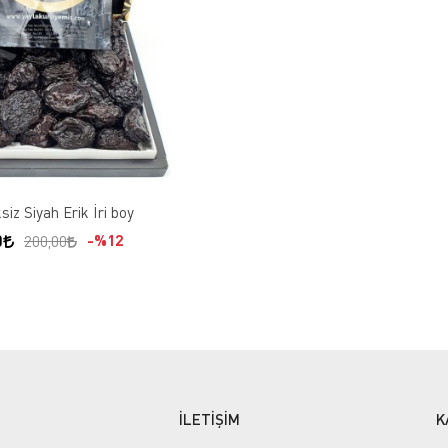
siz Siyah Erik İri boy
0
%12
200,00
İLETİŞİM
K