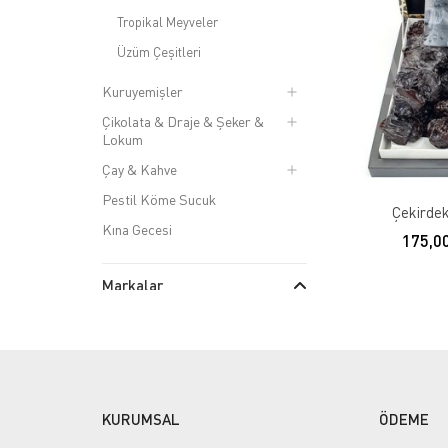
Tropikal Meyveler
Üzüm Çeşitleri
Kuruyemişler
Çikolata & Draje & Şeker &
Lokum
Çay & Kahve
Pestil Köme Sucuk
Çekirdek
Kına Gecesi
175,0
Markalar
Yayla Kuruyemiş
(1)
Gram
KURUMSAL
ÖDEME
500 gr
(1)