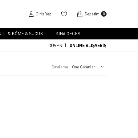
Giriş Yap
Sepetim
0
TIL & KÖME & SUCUK
KINA GECESI
GÜVENLİ -
ONLINE ALIŞVERİŞ
Sıralama