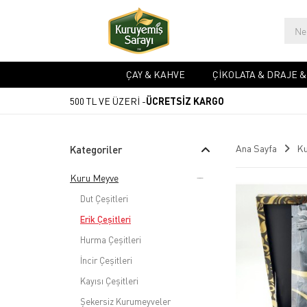
ÇAY & KAHVE
ÇIKOLATA & DRAJE 
500 TL VE ÜZERİ -
ÜCRETSİZ KARGO
Ana Sayfa
Ku
Kategoriler
Kuru Meyve
Dut Çeşitleri
Erik Çeşitleri
Hurma Çeşitleri
İncir Çeşitleri
Kayısı Çeşitleri
Şekersiz Kurumeyveler