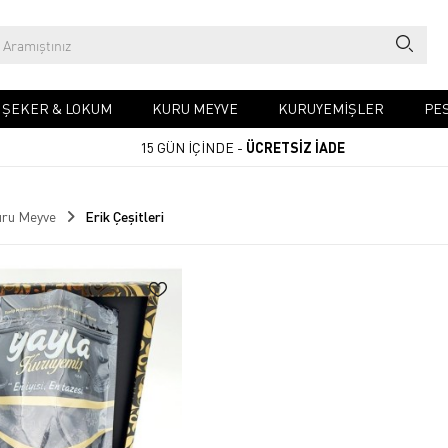
& ŞEKER & LOKUM
KURU MEYVE
KURUYEMIŞLER
PES
15 GÜN İÇİNDE -
ÜCRETSİZ İADE
ru Meyve
Erik Çeşitleri