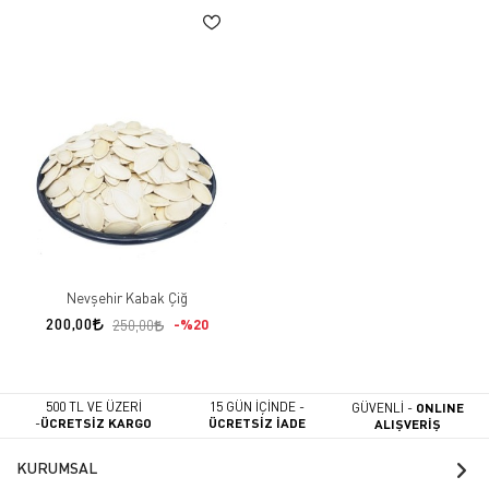
Nevşehir Kabak Çiğ
200,00
%20
250,00
500 TL VE ÜZERİ
15 GÜN İÇİNDE -
GÜVENLİ -
ONLINE
-
ÜCRETSİZ KARGO
ÜCRETSİZ İADE
ALIŞVERİŞ
KURUMSAL