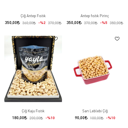
Çiğ Antep Fıstık
Antep fıstık Pirinç
350,00
350,00
%2
%5
360,00
370,00
370,00
380,00
Çiğ Kaju Fıstık
Sarı Leblebi Çiğ
180,00
90,00
%10
%10
200,00
100,00