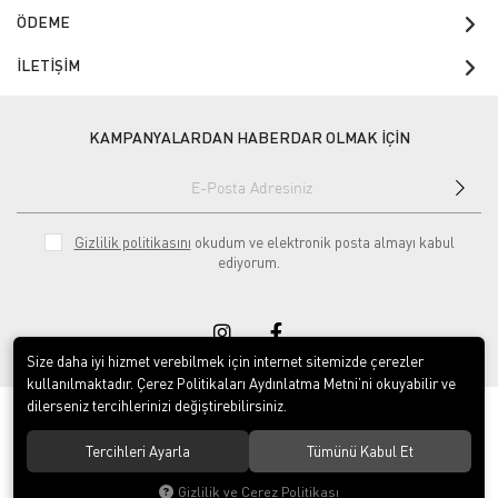
ÖDEME
İLETİŞİM
KAMPANYALARDAN HABERDAR OLMAK İÇİN
Gizlilik politikasını
okudum ve elektronik posta almayı kabul
ediyorum.
Size daha iyi hizmet verebilmek için internet sitemizde çerezler
kullanılmaktadır. Çerez Politikaları Aydınlatma Metni’ni okuyabilir ve
dilerseniz tercihlerinizi değiştirebilirsiniz.
© 2020
Yayla Kuruyemiş İç ve Dış Ticaret Gıda Sanayi Limited Şirketi
. Tüm
hakları saklıdır.
Tercihleri Ayarla
Tümünü Kabul Et
Gizlilik ve Çerez Politikası