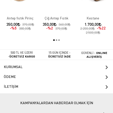
Antep fıstık Pirinç
Çiğ Antep Fıstık
Kestane
350,00
350,00
1.700,00
370,00
360,00
%5
%2
%22
380,00
370,00
2.200,00
2.500,00
500 TL VE ÜZERİ
15 GÜN İÇİNDE -
GÜVENLİ -
ONLINE
-
ÜCRETSİZ KARGO
ÜCRETSİZ İADE
ALIŞVERİŞ
KURUMSAL
ÖDEME
İLETİŞİM
KAMPANYALARDAN HABERDAR OLMAK İÇİN