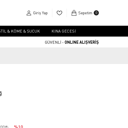
Giriş Yap
Sepetim
0
TIL & KÖME & SUCUK
KINA GECESI
GÜVENLİ -
ONLINE ALIŞVERİŞ
ğ
,00
%10