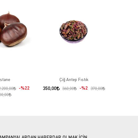
stane
Çiğ Antep Fıstık
%22
350,00
%2
2.200,00
360,00
370,00
00,00
AMPANYALARDAN HABERDAR OLMAK İÇİN