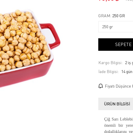
GRAM:
250 GR
SEPETE
Kargo Bilgisi:
2 iş
İade Bilgisi:
Fiyatı Düşünce 
ÜRÜN BILGISI
Çiğ Sarı Leblebi 
önemli bir yere 
doğallıklarını v