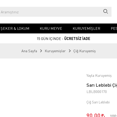
& ŞEKER & LOKUM
KURU MEYVE
KURUYEMIŞLER
PES
15 GÜN İÇİNDE -
ÜCRETSİZ İADE
Ana Sayfa
Kuruyemişler
Çiğ Kuruyemiş
Yayla Kuruyemiş
Sarı Leblebi Çi
LBLB000170
Çiğ Sarı Leblebi
90,00
100