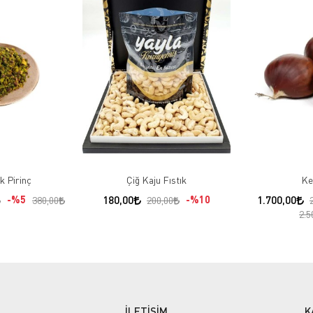
ık Pirinç
Çiğ Kaju Fıstık
Ke
%5
180,00
%10
1.700,00
380,00
200,00
2.5
İLETİŞİM
K