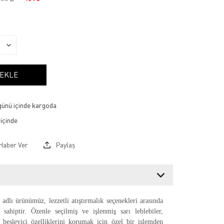
 EKLE
 günü içinde kargoda
Haber Ver
Paylaş
adlı ürünümüz, lezzetli atıştırmalık seçenekleri arasında
sahiptir. Özenle seçilmiş ve işlenmiş sarı leblebiler,
e besleyici özelliklerini korumak için özel bir işlemden