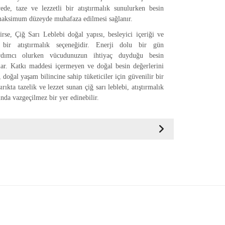
yede, taze ve lezzetli bir atıştırmalık sunulurken besin
maksimum düzeyde muhafaza edilmesi sağlanır.
rse, Çiğ Sarı Leblebi doğal yapısı, besleyici içeriği ve
a bir atıştırmalık seçeneğidir. Enerji dolu bir gün
rdımcı olurken vücudunuzun ihtiyaç duyduğu besin
ılar. Katkı maddesi içermeyen ve doğal besin değerlerini
doğal yaşam bilincine sahip tüketiciler için güvenilir bir
ırıkta tazelik ve lezzet sunan çiğ sarı leblebi, atıştırmalık
sında vazgeçilmez bir yer edinebilir.