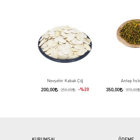
Nevşehir Kabak Çiğ
Antep fıst
200,00
%20
350,00
250,00
370,00
KURUMSAL
ÖDEME