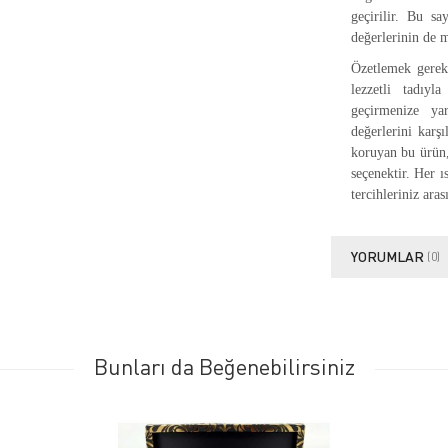
geçirilir. Bu sa
değerlerinin de 
Özetlemek gereki
lezzetli tadıyl
geçirmenize ya
değerlerini karş
koruyan bu ürün, 
seçenektir. Her ıs
tercihleriniz ara
YORUMLAR
(0)
Bunları da Beğenebilirsiniz