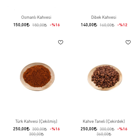
Osmanlı Kahvesi
Dibek Kahvesi
150,00
140,00
%16
%12
180,00
160,00
Türk Kahvesi (Çekilmiş)
Kahve Taneli (Çekirdek)
250,00
250,00
%16
%16
300,00
300,00
300,00
360,00