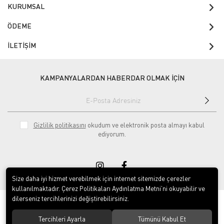
KURUMSAL
ÖDEME
İLETİŞİM
KAMPANYALARDAN HABERDAR OLMAK İÇİN
Gizlilik politikasını
okudum ve elektronik posta almayı kabul
ediyorum.
Size daha iyi hizmet verebilmek için internet sitemizde çerezler
kullanılmaktadır. Çerez Politikaları Aydınlatma Metni’ni okuyabilir ve
dilerseniz tercihlerinizi değiştirebilirsiniz.
© 2020
Yayla Kuruyemiş İç ve Dış Ticaret Gıda Sanayi Limited Şirketi
. Tüm
hakları saklıdır.
Tercihleri Ayarla
Tümünü Kabul Et