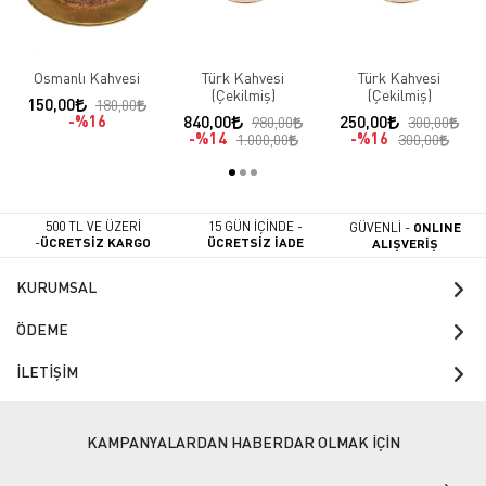
Osmanlı Kahvesi
Türk Kahvesi
Türk Kahvesi
(Çekilmiş)
(Çekilmiş)
150,00
180,00
%16
840,00
250,00
980,00
300,00
%14
%16
1.000,00
300,00
500 TL VE ÜZERİ
15 GÜN İÇİNDE -
GÜVENLİ -
ONLINE
-
ÜCRETSİZ KARGO
ÜCRETSİZ İADE
ALIŞVERİŞ
KURUMSAL
ÖDEME
İLETİŞİM
KAMPANYALARDAN HABERDAR OLMAK İÇİN