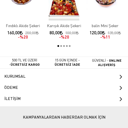
Fındıklı Akide Şekeri
Karışık Akide Şekeri
balin Mini Şeker
160,00
80,00
120,00
200,00
100,00
135,00
%20
%20
%11
500 TL VE ÜZERİ
15 GÜN İÇİNDE -
GÜVENLİ -
ONLINE
-
ÜCRETSİZ KARGO
ÜCRETSİZ İADE
ALIŞVERİŞ
KURUMSAL
ÖDEME
İLETİŞİM
KAMPANYALARDAN HABERDAR OLMAK İÇİN