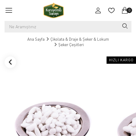
0
Ana Sayfa
Çikolata & Draje & Şeker & Lokum
Şeker Çeşitleri
HIZLI KARGO