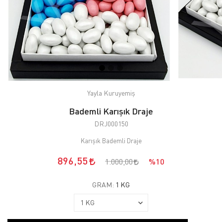
Yayla Kuruyemiş
Bademli Karışık Draje
DRJ000150
Karışık Bademli Draje
896,55
1.000,00
%10
GRAM:
1 KG