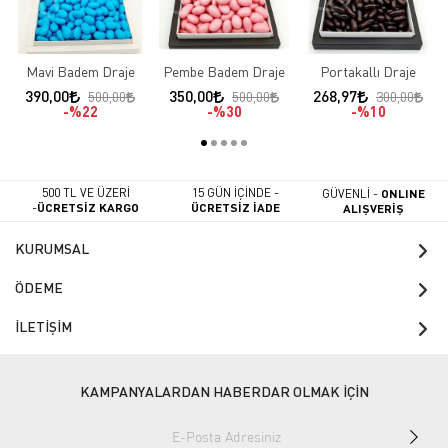
Mavi Badem Draje
Pembe Badem Draje
Portakallı Draje
390,00
350,00
268,97
500,00
500,00
300,00
%22
%30
%10
500 TL VE ÜZERİ
15 GÜN İÇİNDE -
GÜVENLİ -
ONLINE
-
ÜCRETSİZ KARGO
ÜCRETSİZ İADE
ALIŞVERİŞ
KURUMSAL
ÖDEME
İLETİŞİM
KAMPANYALARDAN HABERDAR OLMAK İÇİN