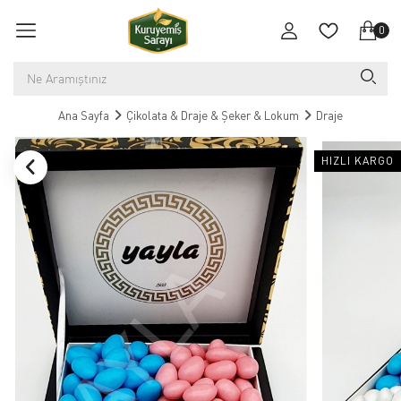
0
Ana Sayfa
Çikolata & Draje & Şeker & Lokum
Draje
HIZLI KARGO