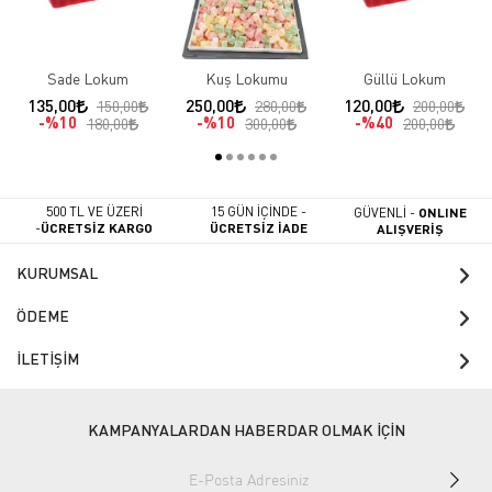
Sade Lokum
Kuş Lokumu
Güllü Lokum
135,00
250,00
120,00
150,00
280,00
200,00
%10
%10
%40
180,00
300,00
200,00
500 TL VE ÜZERİ
15 GÜN İÇİNDE -
GÜVENLİ -
ONLINE
-
ÜCRETSİZ KARGO
ÜCRETSİZ İADE
ALIŞVERİŞ
KURUMSAL
ÖDEME
İLETİŞİM
KAMPANYALARDAN HABERDAR OLMAK İÇİN