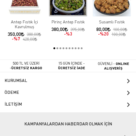
Antep Fıstık İçi
Pirinç Antep Fıstık
Susamlı Fıstık
Kavrulmuş
380,00
80,00
395,00
100,00
350,00
%3
%20
380,00
100,00
%7
420,00
500 TL VE ÜZERİ
15 GÜN İÇİNDE -
GÜVENLİ -
ONLINE
-
ÜCRETSİZ KARGO
ÜCRETSİZ İADE
ALIŞVERİŞ
KURUMSAL
ÖDEME
İLETİŞİM
KAMPANYALARDAN HABERDAR OLMAK İÇİN