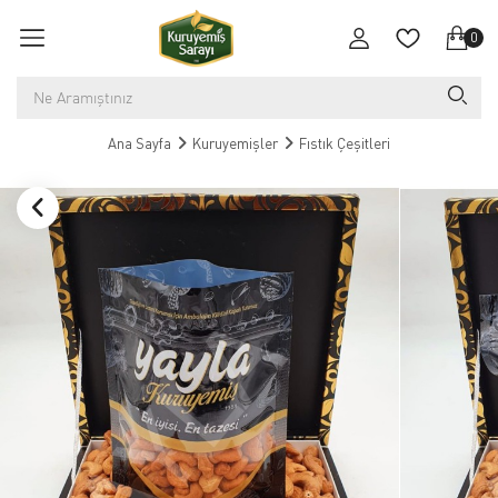
0
Ana Sayfa
Kuruyemişler
Fıstık Çeşitleri