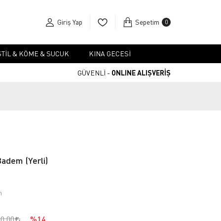
Giriş Yap
Sepetim
0
TIL & KÖME & SUCUK
KINA GECESI
GÜVENLİ -
ONLINE ALIŞVERİŞ
adem (Yerli)
m
90,00
%14