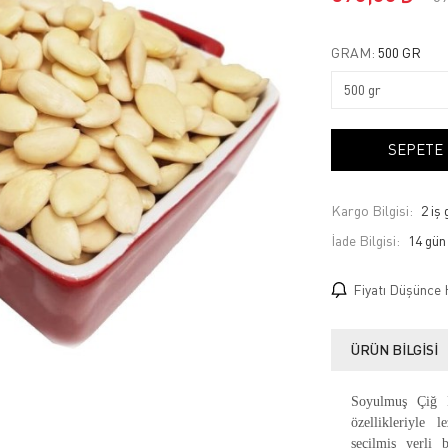
GRAM:
500 GR
SEPETE
Kargo Bilgisi:
2 iş
İade Bilgisi:
Fiyatı Düşünce 
ÜRÜN BILGISI
Soyulmuş Çiğ B
özellikleriyle 
seçilmiş yerli 