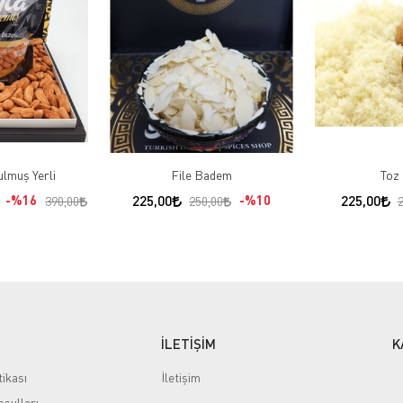
lmuş Yerli
File Badem
Toz
%16
225,00
%10
225,00
390,00
250,00
İLETİŞİM
K
tikası
İletişim
şulları