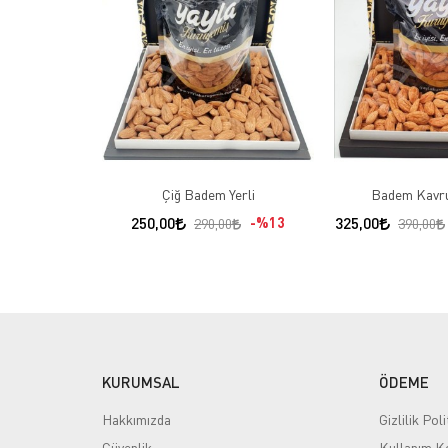
Çiğ Badem Yerli
Badem Kavru
250,00
%13
325,00
290,00
390,00
KURUMSAL
ÖDEME
Hakkımızda
Gizlilik Poli
Güvenlik
Kullanım Ko