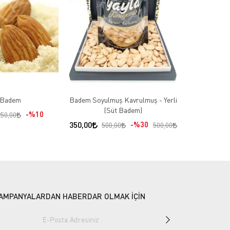
 Badem
Badem Soyulmuş Kavrulmuş - Yerli
(Süt Badem)
%10
250,00
350,00
%30
500,00
500,00
AMPANYALARDAN HABERDAR OLMAK İÇİN