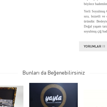
böylece bademleri
Yerli Soyulmuş Ç
sıra, lezzetli ve
üründür. Besleyic
Doğal yaşam tarzı
soyulmuş çiğ bad
YORUMLAR
(0)
Bunları da Beğenebilirsiniz