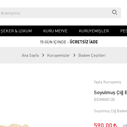
& ŞEKER & LOKUM
KURU MEYVE
KURUYEMIŞLER
PES
15 GÜN İÇİNDE -
ÜCRETSİZ İADE
Ana Sayfa
Kuruyemişler
Badem Çeşitleri
Yayla Kuruyemiş
Soyulmuş Çiğ B
BDM000120
Soyulmuş Çiğ Bade
590,00
6