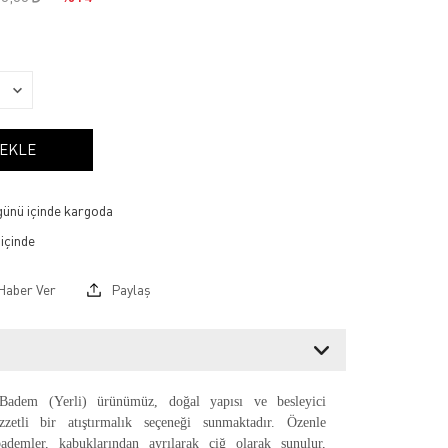
 EKLE
 günü içinde kargoda
Haber Ver
Paylaş
adem (Yerli) ürünümüz, doğal yapısı ve besleyici
lezzetli bir atıştırmalık seçeneği sunmaktadır. Özenle
bademler, kabuklarından ayrılarak çiğ olarak sunulur,