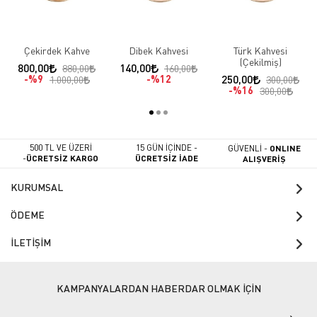
Çekirdek Kahve
Dibek Kahvesi
Türk Kahvesi
(Çekilmiş)
800,00
140,00
880,00
160,00
%9
%12
250,00
1.000,00
300,00
%16
300,00
500 TL VE ÜZERİ
15 GÜN İÇİNDE -
GÜVENLİ -
ONLINE
-
ÜCRETSİZ KARGO
ÜCRETSİZ İADE
ALIŞVERİŞ
KURUMSAL
ÖDEME
İLETİŞİM
KAMPANYALARDAN HABERDAR OLMAK İÇİN