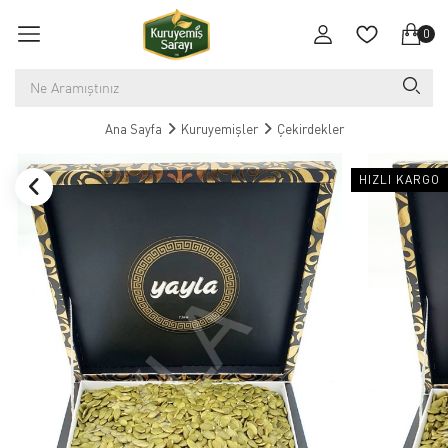
0
Ana Sayfa
Kuruyemişler
Çekirdekler
HIZLI KARGO