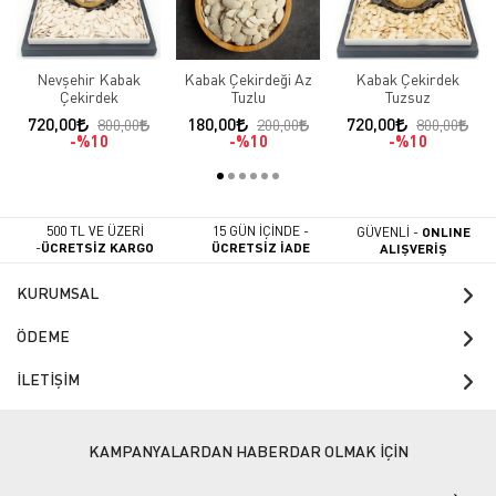
Nevşehir Kabak
Kabak Çekirdeği Az
Kabak Çekirdek
Çekirdek
Tuzlu
Tuzsuz
720,00
180,00
720,00
800,00
200,00
800,00
%10
%10
%10
500 TL VE ÜZERİ
15 GÜN İÇİNDE -
GÜVENLİ -
ONLINE
-
ÜCRETSİZ KARGO
ÜCRETSİZ İADE
ALIŞVERİŞ
KURUMSAL
ÖDEME
İLETİŞİM
KAMPANYALARDAN HABERDAR OLMAK İÇİN