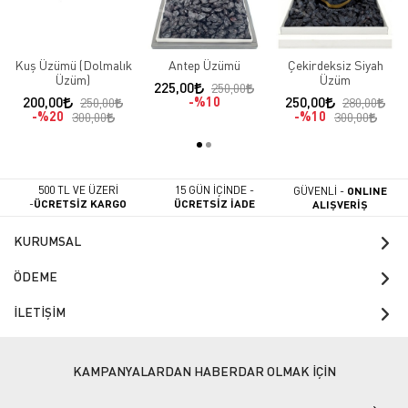
Kuş Üzümü (Dolmalık
Antep Üzümü
Çekirdeksiz Siyah
Üzüm)
Üzüm
225,00
250,00
200,00
%10
250,00
250,00
280,00
%20
%10
300,00
300,00
500 TL VE ÜZERİ
15 GÜN İÇİNDE -
GÜVENLİ -
ONLINE
-
ÜCRETSİZ KARGO
ÜCRETSİZ İADE
ALIŞVERİŞ
KURUMSAL
ÖDEME
İLETİŞİM
KAMPANYALARDAN HABERDAR OLMAK İÇİN